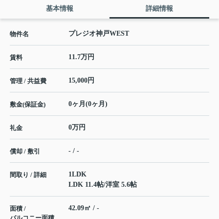
基本情報
詳細情報
プレジオ神戸WEST
物件名
11.7万円
賃料
15,000円
管理 / 共益費
0ヶ月(0ヶ月)
敷金(保証金)
0万円
礼金
- / -
償却 / 敷引
1LDK
間取り / 詳細
LDK 11.4帖
/
洋室 5.6帖
42.09㎡ / -
面積 /
バルコニー面積