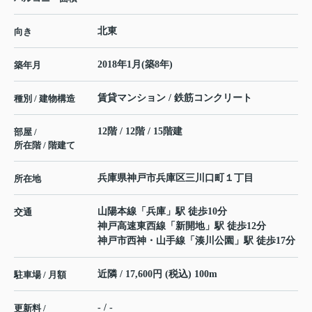
北東
向き
2018年1月(築8年)
築年月
賃貸マンション / 鉄筋コンクリート
種別 / 建物構造
12階 / 12階 / 15階建
部屋 /
所在階 / 階建て
兵庫県
神戸市兵庫区
三川口町
１丁目
所在地
山陽本線
「
兵庫
」駅 徒歩10分
交通
神戸高速東西線
「
新開地
」駅 徒歩12分
神戸市西神・山手線
「
湊川公園
」駅 徒歩17分
近隣 / 17,600円 (税込) 100m
駐車場 / 月額
- / -
更新料 /