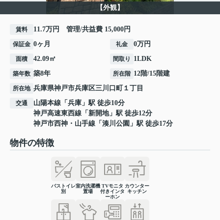
【外観】
11.7万円 管理/共益費 15,000円
賃料
0ヶ月
0万円
保証金
礼金
42.09㎡
1LDK
面積
間取り
築8年
12階/15階建
築年数
所在階
兵庫県
神戸市兵庫区
三川口町
１丁目
所在地
山陽本線
「
兵庫
」駅 徒歩10分
交通
神戸高速東西線
「
新開地
」駅 徒歩12分
神戸市西神・山手線
「
湊川公園
」駅 徒歩17分
物件の特徴
バストイレ
室内洗濯機
TVモニタ
カウンター
別
置場
付きインタ
キッチン
ーホン