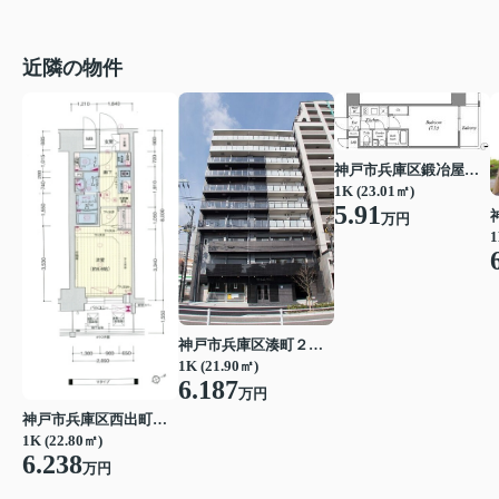
近隣の物件
神戸市兵庫区鍛冶屋町１丁目
1K (23.01㎡)
5.91
万円
1
神戸市兵庫区湊町２丁目
1K (21.90㎡)
6.187
万円
神戸市兵庫区西出町２丁目
1K (22.80㎡)
6.238
万円