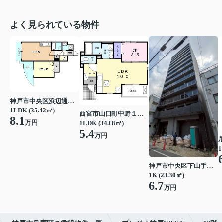
よく見られている物件
神戸市中央区浜辺通３丁目
1LDK (35.42㎡)
西宮市山口町中野１丁目
8.1
万円
1LDK (34.08㎡)
5.4
万円
1
神戸市中央区下山手通７丁目
1K (23.30㎡)
6.7
万円