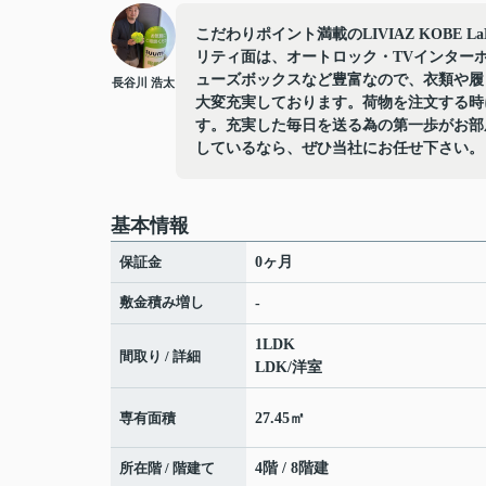
こだわりポイント満載のLIVIAZ KOBE L
リティ面は、オートロック・TVインター
ューズボックスなど豊富なので、衣類や履
長谷川 浩太
大変充実しております。荷物を注文する時
す。充実した毎日を送る為の第一歩がお部
しているなら、ぜひ当社にお任せ下さい。
基本情報
保証金
0ヶ月
敷金積み増し
-
1LDK
間取り / 詳細
LDK
/
洋室
専有面積
27.45㎡
所在階 / 階建て
4階 / 8階建