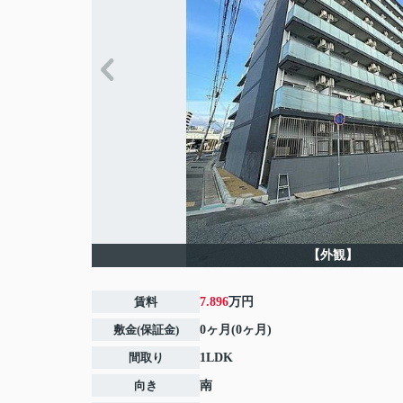
【外観】
賃料
7.896
万円
敷金(保証金)
0ヶ月(0ヶ月)
間取り
1LDK
向き
南