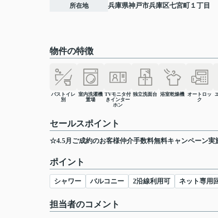
所在地
兵庫県
神戸市兵庫区
七宮町
１丁目
物件の特徴
バストイレ
室内洗濯機
TVモニタ付
独立洗面台
浴室乾燥機
オートロッ
別
置場
きインター
ク
ホン
セールスポイント
☆4.5月ご成約のお客様仲介手数料無料キャンペーン実
ポイント
シャワー
バルコニー
2沿線利用可
ネット専用
担当者のコメント