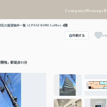
Company
Message
R
LIVIAZ KOBE LaMer
庫区の賃貸物件一覧
4階
印刷する
お気
開地」駅徒歩11分