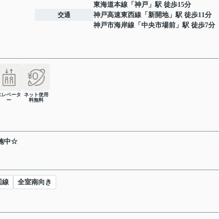
東海道本線
「
神戸
」駅 徒歩15分
交通
神戸高速東西線
「
新開地
」駅 徒歩11分
神戸市海岸線
「
中央市場前
」駅 徒歩7分
エレベータ
ネット使用
ー
料無料
施中☆
回線
全室南向き