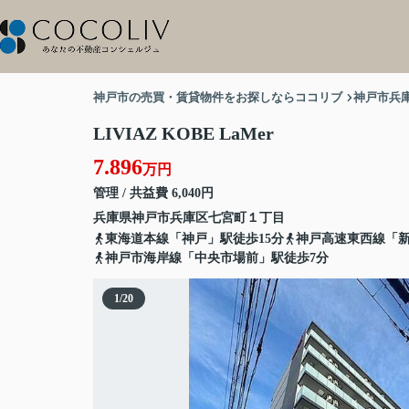
神戸市の売買・賃貸物件をお探しならココリブ
神戸市兵
LIVIAZ KOBE LaMer
7.896
万円
管理 / 共益費 6,040円
兵庫県
神戸市兵庫区
七宮町
１丁目
東海道本線「神戸」駅徒歩15分
神戸高速東西線「新
神戸市海岸線「中央市場前」駅徒歩7分
1
/
20