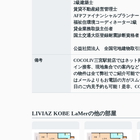
2級建築士
賃貸不動産経営管理士
AFPファイナンシャルプランナー
福祉住環境コーディネーター2級
貸金業務取扱主任者
国土交通大臣登録耐震診断資格者
公益社団法人 全国宅地建物取引
備考
COCOLIV三宮駅前店ではネ
イン接客、現地集合での案内など
の物件は全て弊社でご紹介可能で
はメールよりもお電話の方がスムーズ
日のご内見予約も可能！是非、CO
LIVIAZ KOBE LaMerの他の部屋