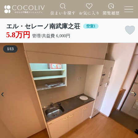
エル・セレーノ南武庫之荘
空室1
5.8万円
管理/共益費 6,000円
1
/
13