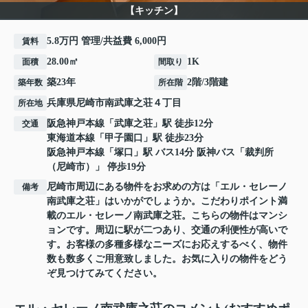
【キッチン】
5.8万円 管理/共益費 6,000円
賃料
28.00㎡
1K
面積
間取り
築23年
2階/3階建
築年数
所在階
兵庫県
尼崎市
南武庫之荘
４丁目
所在地
阪急神戸本線
「
武庫之荘
」駅 徒歩12分
交通
東海道本線
「
甲子園口
」駅 徒歩23分
阪急神戸本線
「
塚口
」駅 バス14分 阪神バス「裁判所
（尼崎市）」 停歩19分
尼崎市周辺にある物件をお求めの方は「エル・セレーノ
備考
南武庫之荘」はいかがでしょうか。こだわりポイント満
載のエル・セレーノ南武庫之荘。こちらの物件はマンシ
ョンです。周辺に駅が二つあり、交通の利便性が高いで
す。お客様の多種多様なニーズにお応えするべく、物件
数も数多くご用意致しました。お気に入りの物件をどう
ぞ見つけてみてください。