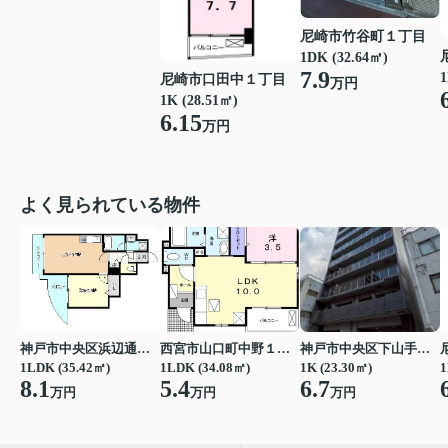
尼崎市竹谷町１丁目
1DK (32.64㎡)
7.9
1
尼崎市口田中１丁目
万円
1K (28.51㎡)
6.15
万円
よく見られている物件
神戸市中央区浜辺通３丁目
西宮市山口町中野１丁目
神戸市中央区下山手通７丁目
1LDK (35.42㎡)
1LDK (34.08㎡)
1K (23.30㎡)
1
8.1
5.4
6.7
万円
万円
万円