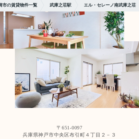
崎市の賃貸物件一覧
武庫之荘駅
エル・セレーノ南武庫之荘
〒651-0097
兵庫県神戸市中央区布引町４丁目２－３