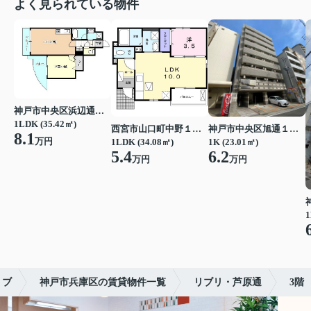
よく見られている物件
神戸市中央区浜辺通３丁目
1LDK (35.42㎡)
西宮市山口町中野１丁目
神戸市中央区旭通１丁目
8.1
万円
1LDK (34.08㎡)
1K (23.01㎡)
5.4
6.2
万円
万円
1
リブ
神戸市兵庫区の賃貸物件一覧
リブリ・芦原通
3階