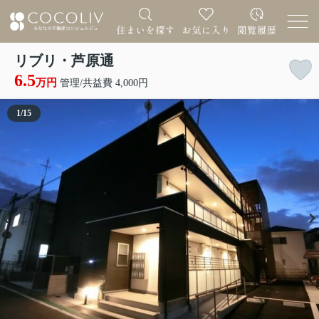
リブリ・芦原通
6.5
万円
管理/共益費 4,000円
1
/
15