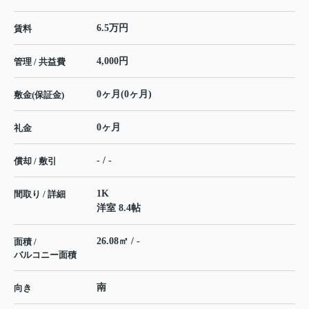
6.5万円
賃料
4,000円
管理 / 共益費
0ヶ月(0ヶ月)
敷金(保証金)
0ヶ月
礼金
- / -
償却 / 敷引
1K
間取り / 詳細
洋室 8.4帖
26.08㎡ / -
面積 /
バルコニー面積
南
向き