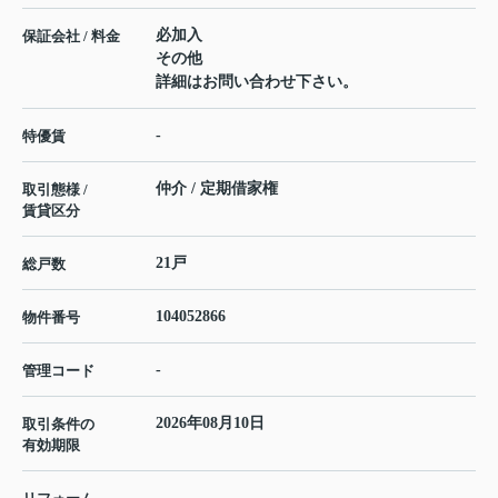
必加入
保証会社 / 料金
その他
詳細はお問い合わせ下さい。
-
特優賃
仲介 / 定期借家権
取引態様 /
賃貸区分
21戸
総戸数
104052866
物件番号
-
管理コード
2026年08月10日
取引条件の
有効期限
---