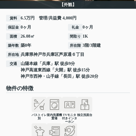
【外観】
6.5万円 管理/共益費 4,000円
賃料
0ヶ月
0ヶ月
保証金
礼金
26.08㎡
1K
面積
間取り
築8年
3階/3階建
築年数
所在階
兵庫県
神戸市兵庫区
芦原通
６丁目
所在地
山陽本線
「
兵庫
」駅 徒歩9分
交通
神戸高速東西線
「
大開
」駅 徒歩15分
神戸市西神・山手線
「
長田
」駅 徒歩20分
物件の特徴
バストイレ
室内洗濯機
TVモニタ
独立洗面台
別
置場
付きインタ
ーホン