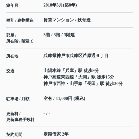
2018年3月(築8年)
築年月
賃貸マンション / 鉄骨造
種別 / 建物構造
3階 / 3階 / 3階建
部屋 /
所在階 / 階建て
兵庫県
神戸市兵庫区
芦原通
６丁目
所在地
山陽本線
「
兵庫
」駅 徒歩9分
交通
神戸高速東西線
「
大開
」駅 徒歩15分
神戸市西神・山手線
「
長田
」駅 徒歩20分
空有 / 11,000円 (税込)
駐車場 / 月額
- / -
更新料 /
更新事務手数料
定期借家 2年
契約期間