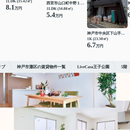
1LDK (35.42㎡)
西宮市山口町中野１丁目
8.1
万円
1LDK (34.08㎡)
1
5.4
万円
神戸市中央区下山手通７丁目
1K (23.30㎡)
6.7
万円
リブ
神戸市灘区の賃貸物件一覧
LiveCasa王子公園
5階