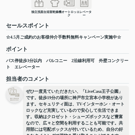
独立洗面台
浴室乾燥機
オートロッ
エレベータ
ク
ー
セールスポイント
☆4.5月ご成約のお客様仲介手数料無料キャンペーン実施中☆
ポイント
バス停徒歩3分以内
バルコニー
2沿線利用可
外壁コンクリー
ト
エレベーター
担当者のコメント
ぜひ一度見ていただきたい、「LiveCasa王子公園」
です。徒歩19分の場所に神戸市立宮本小学校があり
ます。セキュリティ面は、TVインターホン・オート
ロックなど充実しているので安心して生活できま
す。収納はクロゼット・シューズボックスなど豊富
なので、広々と空間を利用することも可能です。共
用部には宅配ボックスが付いているため、自分の好