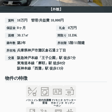
【外観】
10万円 管理/共益費 10,000円
賃料
0ヶ月
0万円
保証金
礼金
30.17㎡
1LDK
面積
間取り
築2年
5階/11階建
築年数
所在階
兵庫県
神戸市灘区
倉石通
２丁目
所在地
阪急神戸本線
「
王子公園
」駅 徒歩7分
交通
東海道本線
「
摩耶
」駅 徒歩8分
阪神本線
「
西灘
」駅 徒歩13分
物件の特徴
バストイレ
室内洗濯機
TVモニタ
カウンター
別
置場
付きインタ
キッチン
ーホン