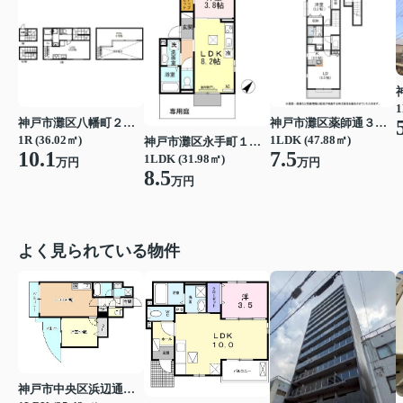
1
神戸市灘区八幡町２丁目
神戸市灘区薬師通３丁目
1R (36.02㎡)
1LDK (47.88㎡)
神戸市灘区永手町１丁目
10.1
7.5
1LDK (31.98㎡)
万円
万円
8.5
万円
よく見られている物件
神戸市中央区浜辺通３丁目