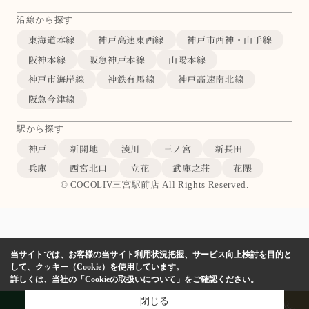
沿線から探す
東海道本線
神戸高速東西線
神戸市西神・山手線
阪神本線
阪急神戸本線
山陽本線
神戸市海岸線
神鉄有馬線
神戸高速南北線
阪急今津線
駅から探す
神戸
新開地
湊川
三ノ宮
新長田
兵庫
西宮北口
立花
武庫之荘
花隈
© COCOLIV三宮駅前店 All Rights Reserved.
当サイトでは、お客様の当サイト利用状況把握、サービス向上検討を目的と
して、クッキー（Cookie）を使用しています。
詳しくは、当社の
「Cookieの取扱いについて」
をご確認ください。
閉じる
LINE
物件検索
店舗予約