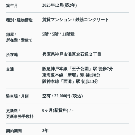
2023年12月(築2年)
築年月
賃貸マンション / 鉄筋コンクリート
種別 / 建物構造
5階 / 5階 / 11階建
部屋 /
所在階 / 階建て
兵庫県
神戸市灘区
倉石通
２丁目
所在地
阪急神戸本線
「
王子公園
」駅 徒歩7分
交通
東海道本線
「
摩耶
」駅 徒歩8分
阪神本線
「
西灘
」駅 徒歩13分
空有 / 22,000円 (税込)
駐車場 / 月額
0ヶ月(新賃料) / -
更新料 /
更新事務手数料
2年
契約期間