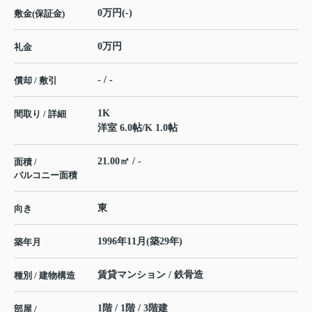
0万円(-)
敷金(保証金)
0万円
礼金
- / -
償却 / 敷引
1K
間取り / 詳細
洋室 6.0帖
/
K 1.0帖
21.00㎡ / -
面積 /
バルコニー面積
東
向き
1996年11月(築29年)
築年月
賃貸マンション / 鉄骨造
種別 / 建物構造
1階 / 1階 / 3階建
部屋 /