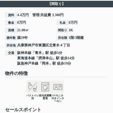
【間取り】
4.4万円 管理/共益費 3,300円
賃料
0万円
0万円
敷金
礼金
21.00㎡
1K
面積
間取り
築29年
1階/3階建
築年数
所在階
兵庫県
神戸市東灘区
北青木
４丁目
所在地
阪神本線
「
青木
」駅 徒歩5分
交通
東海道本線
「
摂津本山
」駅 徒歩14分
阪急神戸本線
「
岡本
」駅 徒歩19分
物件の特徴
バストイレ
室内洗濯機
TVモニタ
別
置場
付きインタ
ーホン
セールスポイント