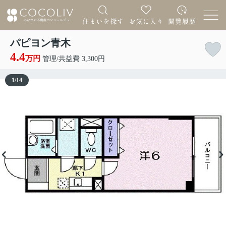
パピヨン青木
4.4
万円
管理/共益費 3,300円
1
/
14