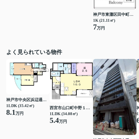
神戸市東灘区田中町３丁目
1K (21.11㎡)
7
万円
よく見られている物件
神戸市中央区浜辺通３丁目
1LDK (35.42㎡)
西宮市山口町中野１丁目
8.1
万円
1LDK (34.08㎡)
1
5.4
万円