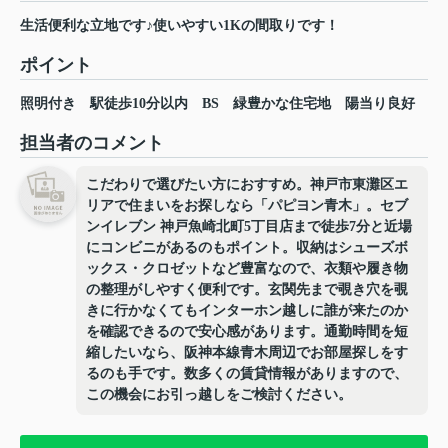
生活便利な立地です♪使いやすい1Kの間取りです！
ポイント
照明付き
駅徒歩10分以内
BS
緑豊かな住宅地
陽当り良好
担当者のコメント
こだわりで選びたい方におすすめ。神戸市東灘区エ
リアで住まいをお探しなら「パピヨン青木」。セブ
ンイレブン 神戸魚崎北町5丁目店まで徒歩7分と近場
にコンビニがあるのもポイント。収納はシューズボ
ックス・クロゼットなど豊富なので、衣類や履き物
の整理がしやすく便利です。玄関先まで覗き穴を覗
きに行かなくてもインターホン越しに誰が来たのか
を確認できるので安心感があります。通勤時間を短
縮したいなら、阪神本線青木周辺でお部屋探しをす
るのも手です。数多くの賃貸情報がありますので、
この機会にお引っ越しをご検討ください。