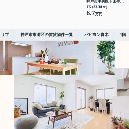
神戸市中央区下山手通７丁目
1K (23.30㎡)
6.7
万円
コリブ
神戸市東灘区の賃貸物件一覧
パピヨン青木
1階