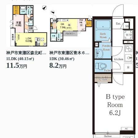
神戸市東灘区森北町１丁目
神戸市東灘区青木６丁目
1LDK (40.15㎡)
1DK (30.46㎡)
1
11.5
8.2
万円
万円