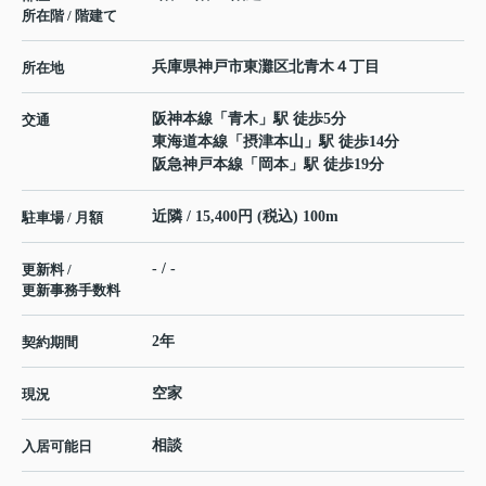
所在階 / 階建て
兵庫県
神戸市東灘区
北青木
４丁目
所在地
阪神本線
「
青木
」駅 徒歩5分
交通
東海道本線
「
摂津本山
」駅 徒歩14分
阪急神戸本線
「
岡本
」駅 徒歩19分
近隣 / 15,400円 (税込) 100m
駐車場 / 月額
- / -
更新料 /
更新事務手数料
2年
契約期間
空家
現況
相談
入居可能日