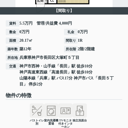
【間取り】
5.5万円 管理/共益費 4,000円
賃料
0万円
0万円
敷金
礼金
20.17㎡
1R
面積
間取り
築12年
2階/2階建
築年数
所在階
兵庫県
神戸市長田区
大塚町
５丁目
所在地
神戸市西神・山手線
「
長田
」駅 徒歩10分
交通
神戸高速東西線
「
高速長田
」駅 徒歩10分
山陽本線
「
兵庫
」駅 バス17分 神戸市バス「長田５丁
目」 停歩2分
物件の特徴
バストイレ
室内洗濯機
TVモニタ
独立洗面台
別
置場
付きインタ
ーホン