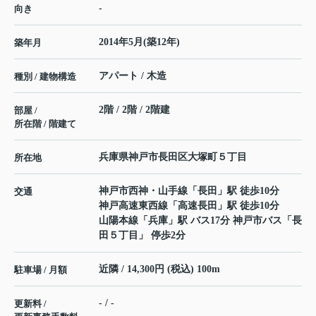
-
向き
2014年5月(築12年)
築年月
アパート / 木造
種別 / 建物構造
2階 / 2階 / 2階建
部屋 /
所在階 / 階建て
兵庫県
神戸市長田区
大塚町
５丁目
所在地
神戸市西神・山手線
「
長田
」駅 徒歩10分
交通
神戸高速東西線
「
高速長田
」駅 徒歩10分
山陽本線
「
兵庫
」駅 バス17分 神戸市バス「長
田５丁目」 停歩2分
近隣 / 14,300円 (税込) 100m
駐車場 / 月額
- / -
更新料 /