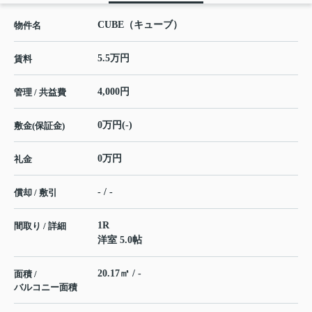
CUBE（キューブ）
物件名
5.5万円
賃料
4,000円
管理 / 共益費
0万円(-)
敷金(保証金)
0万円
礼金
- / -
償却 / 敷引
1R
間取り / 詳細
洋室 5.0帖
20.17㎡ / -
面積 /
バルコニー面積