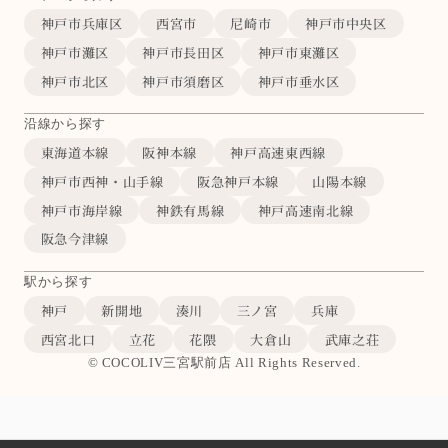
神戸市兵庫区
西宮市
尼崎市
神戸市中央区
神戸市灘区
神戸市長田区
神戸市東灘区
神戸市北区
神戸市須磨区
神戸市垂水区
沿線から探す
東海道本線
阪神本線
神戸高速東西線
神戸市西神・山手線
阪急神戸本線
山陽本線
神戸市海岸線
神鉄有馬線
神戸高速南北線
阪急今津線
駅から探す
神戸
新開地
湊川
三ノ宮
兵庫
西宮北口
立花
花隈
大倉山
武庫之荘
© COCOLIV三宮駅前店 All Rights Reserved.