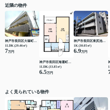
近隣の物件
神戸市長田区大塚町３丁目
神戸市長田区東尻池町２丁目
1LDK (29.46㎡)
1K (30.05㎡)
7
6.9
万円
万円
神戸市長田区海運町８丁目
1LDK (33.85㎡)
1
6.5
万円
よく見られている物件