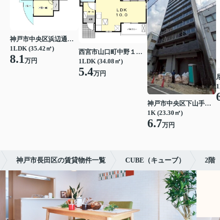
神戸市中央区浜辺通３丁目
1LDK (35.42㎡)
西宮市山口町中野１丁目
8.1
万円
1LDK (34.08㎡)
5.4
万円
1
神戸市中央区下山手通７丁目
1K (23.30㎡)
6.7
万円
神戸市長田区の賃貸物件一覧
CUBE（キューブ）
2階