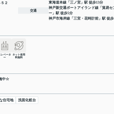
東海道本線
「
三ノ宮
」駅 徒歩13分
-５２
神戸新交通ポートアイランド線
「
貿易セ
交通
ー
」駅 徒歩5分
神戸市海岸線
「
三宮・花時計前
」駅 徒歩
エレベータ
ネット使用
ー
料無料
施中☆
な住宅地
洗面化粧台