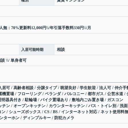
種別
賃貸マンション
70%更新料12,000円\\/年引落手数料330円\\/月
入居可能時期
相談
談 \\/ 単身者可
居可 / 高齢者相談 / 分譲タイプ / 眺望良好 / 学生歓迎 / 法人可 / 仲介手
機置場 / フローリング / ベランダ / バルコニー / 都市ガス / 公営水道 / 
 照明器具付き / 駐輪場 / バイク置場あり / 敷地内ごみ置き場 / ガスコン
ッチン / オープンキッチン / カウンターキッチン / バス・トイレ別 / 洗面
コン / シューズボックス / CS / BS / インターネット対応 / ネット使用料
インターホン / ディンプルキー / 防犯カメラ