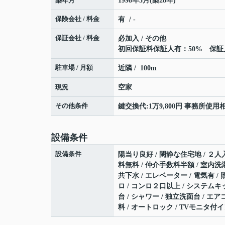
築年月
1998年5月(築28年)
保険会社 / 料金
有 / -
保証会社 / 料金
必加入 / その他
初回保証料保証人有：50% 保証人無：
駐車場 / 月額
近隣 / 100m
現況
空家
その他条件
鍵交換代:1万9,800円 事務所使用相
設備条件
設備条件
陽当り良好 / 閑静な住宅地 / ２人入
料無料 / 仲介手数料半額 / 室内洗濯
共下水 / エレベーター / 電気有 /
ロ / コンロ２口以上 / システムキ
台 / シャワー / 独立洗面台 / エア
料 / オートロック / TVモニタ付