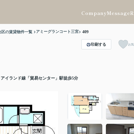
Company
Message
R
アミーグランコート三宮
央区の賃貸物件一覧
409
印刷する
お気
アイランド線「貿易センター」駅徒歩5分