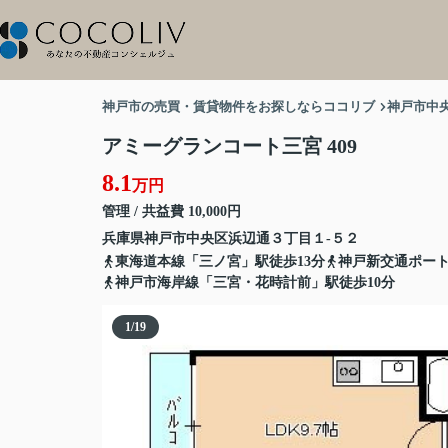
神戸市の売買・賃貸物件をお探しならココリブ
神戸市中
アミーグランコート三宮 409
8.1
万円
管理 / 共益費 10,000円
兵庫県
神戸市中央区
浜辺通
３丁目１-５２
東海道本線「三ノ宮」駅徒歩13分
神戸新交通ポート
神戸市海岸線「三宮・花時計前」駅徒歩10分
1
/
19