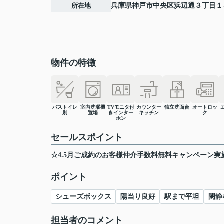
所在地
兵庫県
神戸市中央区
浜辺通
３丁目１
物件の特徴
バストイレ
室内洗濯機
TVモニタ付
カウンター
独立洗面台
オートロッ
別
置場
きインター
キッチン
ク
ホン
セールスポイント
☆4.5月ご成約のお客様仲介手数料無料キャンペーン実
ポイント
シューズボックス
陽当り良好
駅まで平坦
閑静
担当者のコメント