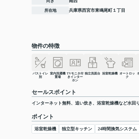
向き
南西
所在地
兵庫県
西宮市
東鳴尾町
１丁目
物件の特徴
バストイレ
室内洗濯機
TVモニタ付
独立洗面台
浴室乾燥機
オートロッ
別
置場
きインター
ク
ホン
セールスポイント
インターネット無料、追い炊き、浴室乾燥機など水回り
ポイント
浴室乾燥機
独立型キッチン
24時間換気システム