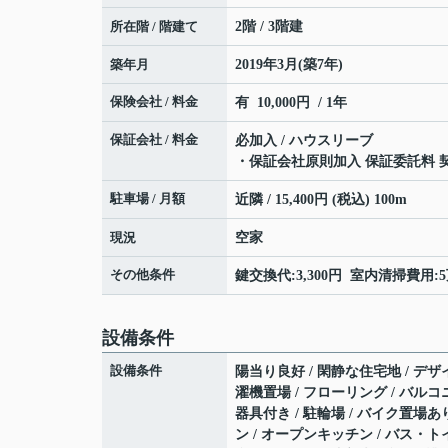
所在階 / 階建て
2階 / 3階建
築年月
2019年3月(築7年)
保険会社 / 料金
有 10,000円 / 1年
保証会社 / 料金
必加入 / ハウスリーブ
・保証会社原則加入 保証委託料 契約
駐車場 / 月額
近隣 / 15,400円 (税込) 100m
現況
空家
その他条件
鍵交換代:3,300円 室内清掃費用:
設備条件
設備条件
陽当り良好 / 閑静な住宅地 / デザイ
濯機置場 / フローリング / バルコニ
器具付き / 駐輪場 / バイク置場あ
ン / オープンキッチン / バス・ト