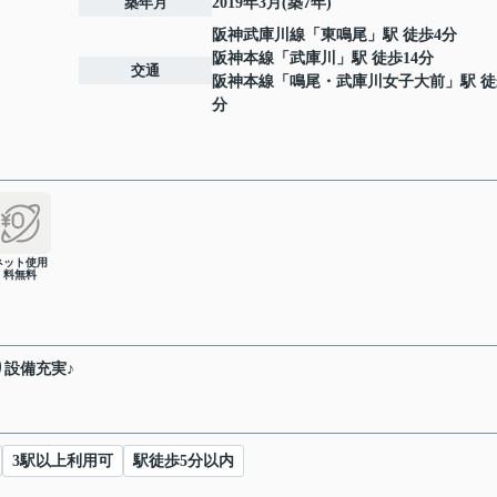
築年月
2019年3月(築7年)
阪神武庫川線
「
東鳴尾
」駅 徒歩4分
阪神本線
「
武庫川
」駅 徒歩14分
交通
阪神本線
「
鳴尾・武庫川女子大前
」駅 徒
分
ネット使用
料無料
設備充実♪
3駅以上利用可
駅徒歩5分以内