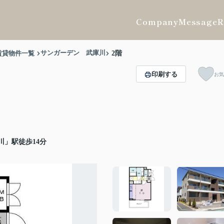
Company
Message
R
サンガーデン 武庫川
賃貸物件一覧
2階
印刷する
お気
川」駅徒歩14分