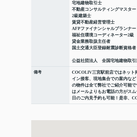
宅地建物取引士
不動産コンサルティングマスター
2級建築士
賃貸不動産経営管理士
AFPファイナンシャルプランナー
福祉住環境コーディネーター2級
貸金業務取扱主任者
国土交通大臣登録耐震診断資格者
公益社団法人 全国宅地建物取引
備考
COCOLIV三宮駅前店ではネ
イン接客、現地集合での案内など
の物件は全て弊社でご紹介可能で
はメールよりもお電話の方がスムーズ
日のご内見予約も可能！是非、CO