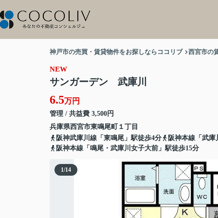
神戸市の売買・賃貸物件をお探しならココリブ
西宮市の
NEW
サンガーデン 武庫川
6.5
万円
管理 / 共益費 3,500円
兵庫県
西宮市
東鳴尾町
１丁目
阪神武庫川線「東鳴尾」駅徒歩4分
阪神本線「武庫
阪神本線「鳴尾・武庫川女子大前」駅徒歩15分
1
/
14