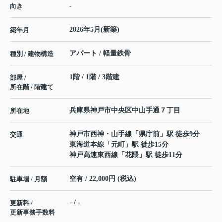
-
向き
2026年5月(新築)
築年月
アパート / 軽量鉄骨
種別 / 建物構造
1階 / 1階 / 3階建
部屋 /
所在階 / 階建て
兵庫県
神戸市中央区
中山手通
７丁目
所在地
神戸市西神・山手線
「
県庁前
」駅 徒歩9分
交通
東海道本線
「
元町
」駅 徒歩15分
神戸高速東西線
「
花隈
」駅 徒歩11分
空有 / 22,000円 (税込)
駐車場 / 月額
- / -
更新料 /
更新事務手数料