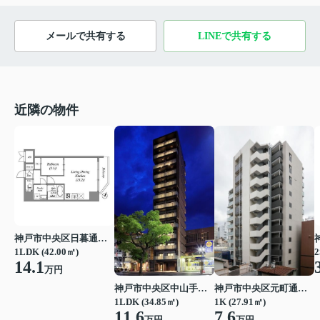
メールで共有する
LINEで共有する
近隣の物件
神戸市中央区日暮通１丁目
1LDK (42.00㎡)
2
14.1
万円
神戸市中央区中山手通２丁目
神戸市中央区元町通４丁目
1LDK (34.85㎡)
1K (27.91㎡)
11.6
7.6
万円
万円