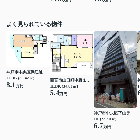
よく見られている物件
神戸市中央区浜辺通３丁目
1LDK (35.42㎡)
西宮市山口町中野１丁目
8.1
万円
1LDK (34.08㎡)
1
5.4
万円
神戸市中央区下山手通７丁目
1K (23.30㎡)
6.7
万円