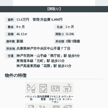
【間取り】
13.6万円 管理/共益費 6,000円
賃料
0ヶ月
2ヶ月
敷金
礼金
46.12㎡
1LDK
面積
間取り
新築
1階/3階建
築年数
所在階
兵庫県
神戸市中央区
中山手通
７丁目
所在地
神戸市西神・山手線
「
県庁前
」駅 徒歩9分
交通
東海道本線
「
元町
」駅 徒歩15分
神戸高速東西線
「
花隈
」駅 徒歩11分
物件の特徴
バストイレ
室内洗濯機
TVモニタ
カウンター
別
置場
付きインタ
キッチン
ーホン