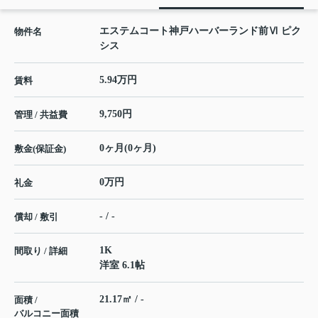
エステムコート神戸ハーバーランド前Ⅵ ピク
物件名
シス
5.94万円
賃料
9,750円
管理 / 共益費
0ヶ月(0ヶ月)
敷金(保証金)
0万円
礼金
- / -
償却 / 敷引
1K
間取り / 詳細
洋室 6.1帖
21.17㎡ / -
面積 /
バルコニー面積