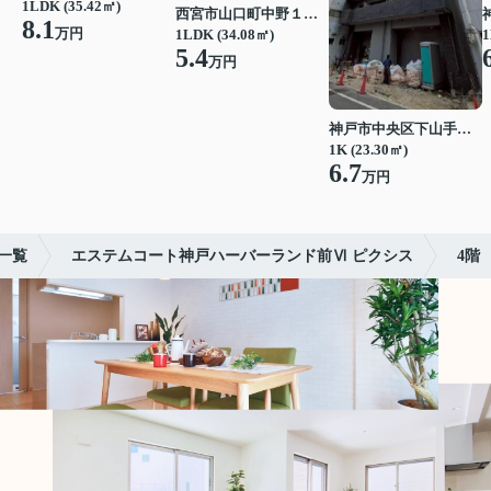
1LDK (35.42㎡)
西宮市山口町中野１丁目
8.1
万円
1LDK (34.08㎡)
1
5.4
万円
神戸市中央区下山手通７丁目
1K (23.30㎡)
6.7
万円
一覧
エステムコート神戸ハーバーランド前Ⅵ ピクシス
4階