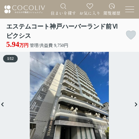
エステムコート神戸ハーバーランド前Ⅵ
ピクシス
5.94
万円
管理/共益費 9,750円
1
/
12