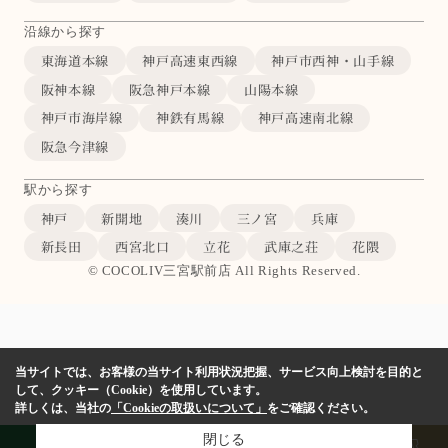
沿線から探す
東海道本線
神戸高速東西線
神戸市西神・山手線
阪神本線
阪急神戸本線
山陽本線
神戸市海岸線
神鉄有馬線
神戸高速南北線
阪急今津線
駅から探す
神戸
新開地
湊川
三ノ宮
兵庫
新長田
西宮北口
立花
武庫之荘
花隈
© COCOLIV三宮駅前店 All Rights Reserved.
当サイトでは、お客様の当サイト利用状況把握、サービス向上検討を目的と
して、クッキー（Cookie）を使用しています。
詳しくは、当社の
「Cookieの取扱いについて」
をご確認ください。
閉じる
LINE
物件検索
店舗予約