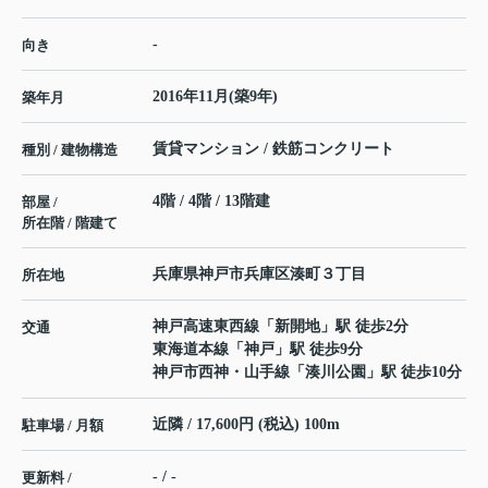
-
向き
2016年11月(築9年)
築年月
賃貸マンション / 鉄筋コンクリート
種別 / 建物構造
4階 / 4階 / 13階建
部屋 /
所在階 / 階建て
兵庫県
神戸市兵庫区
湊町
３丁目
所在地
神戸高速東西線
「
新開地
」駅 徒歩2分
交通
東海道本線
「
神戸
」駅 徒歩9分
神戸市西神・山手線
「
湊川公園
」駅 徒歩10分
近隣 / 17,600円 (税込) 100m
駐車場 / 月額
- / -
更新料 /