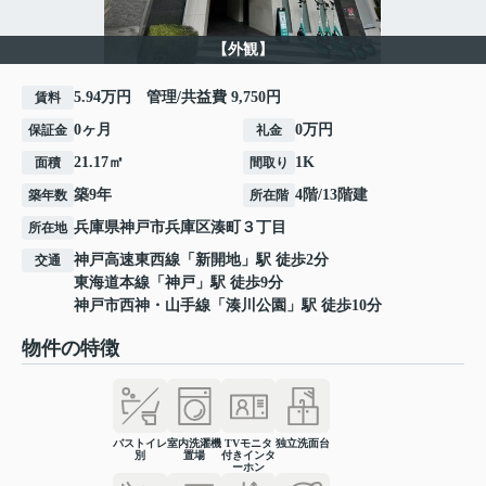
【外観】
5.94万円 管理/共益費 9,750円
賃料
0ヶ月
0万円
保証金
礼金
21.17㎡
1K
面積
間取り
築9年
4階/13階建
築年数
所在階
兵庫県
神戸市兵庫区
湊町
３丁目
所在地
神戸高速東西線
「
新開地
」駅 徒歩2分
交通
東海道本線
「
神戸
」駅 徒歩9分
神戸市西神・山手線
「
湊川公園
」駅 徒歩10分
物件の特徴
バストイレ
室内洗濯機
TVモニタ
独立洗面台
別
置場
付きインタ
ーホン