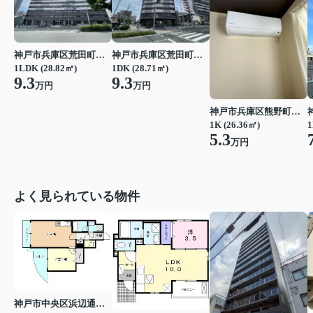
神戸市兵庫区荒田町１丁目
神戸市兵庫区荒田町１丁目
1LDK (28.82㎡)
1DK (28.71㎡)
9.3
9.3
万円
万円
神戸市兵庫区熊野町５丁目
1
1K (26.36㎡)
5.3
万円
よく見られている物件
神戸市中央区浜辺通３丁目