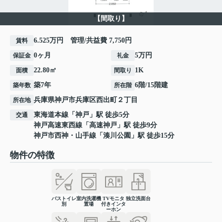
【間取り】
6.525万円 管理/共益費 7,750円
賃料
0ヶ月
5万円
保証金
礼金
22.80㎡
1K
面積
間取り
築7年
6階/15階建
築年数
所在階
兵庫県
神戸市兵庫区
西出町
２丁目
所在地
東海道本線
「
神戸
」駅 徒歩5分
交通
神戸高速東西線
「
高速神戸
」駅 徒歩9分
神戸市西神・山手線
「
湊川公園
」駅 徒歩15分
物件の特徴
バストイレ
室内洗濯機
TVモニタ
独立洗面台
別
置場
付きインタ
ーホン