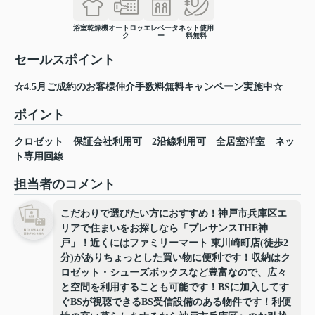
浴室乾燥機
オートロッ
エレベータ
ネット使用
ク
ー
料無料
セールスポイント
☆4.5月ご成約のお客様仲介手数料無料キャンペーン実施中☆
ポイント
クロゼット
保証会社利用可
2沿線利用可
全居室洋室
ネッ
ト専用回線
担当者のコメント
こだわりで選びたい方におすすめ！神戸市兵庫区エ
リアで住まいをお探しなら「プレサンスTHE神
戸」！近くにはファミリーマート 東川崎町店(徒歩2
分)がありちょっとした買い物に便利です！収納はク
ロゼット・シューズボックスなど豊富なので、広々
と空間を利用することも可能です！BSに加入してす
ぐBSが視聴できるBS受信設備のある物件です！利便