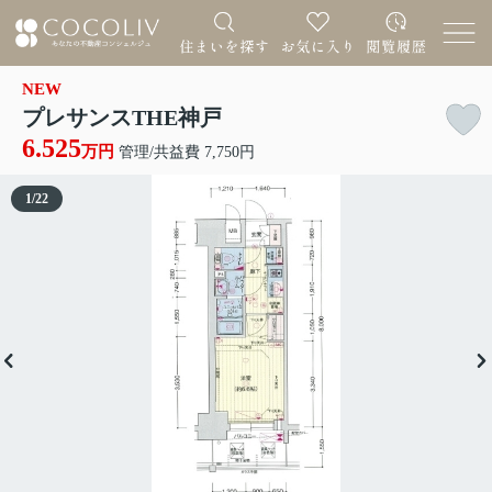
NEW
プレサンスTHE神戸
6.525
万円
管理/共益費 7,750円
1
/
22