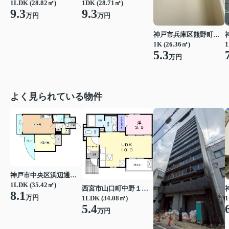
1LDK (28.82㎡)
1DK (28.71㎡)
9.3
9.3
万円
万円
神戸市兵庫区熊野町５丁目
1
1K (26.36㎡)
5.3
万円
よく見られている物件
神戸市中央区浜辺通３丁目
1LDK (35.42㎡)
西宮市山口町中野１丁目
8.1
万円
1LDK (34.08㎡)
1
5.4
万円