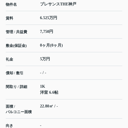
プレサンスTHE神戸
物件名
6.525万円
賃料
7,750円
管理 / 共益費
0ヶ月(0ヶ月)
敷金(保証金)
5万円
礼金
- / -
償却 / 敷引
1K
間取り / 詳細
洋室 6.6帖
22.80㎡ / -
面積 /
バルコニー面積
-
向き