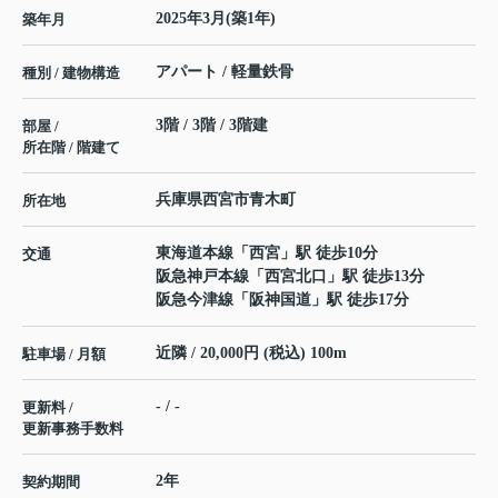
2025年3月(築1年)
築年月
アパート / 軽量鉄骨
種別 / 建物構造
3階 / 3階 / 3階建
部屋 /
所在階 / 階建て
兵庫県
西宮市
青木町
所在地
東海道本線
「
西宮
」駅 徒歩10分
交通
阪急神戸本線
「
西宮北口
」駅 徒歩13分
阪急今津線
「
阪神国道
」駅 徒歩17分
近隣 / 20,000円 (税込) 100m
駐車場 / 月額
- / -
更新料 /
更新事務手数料
2年
契約期間