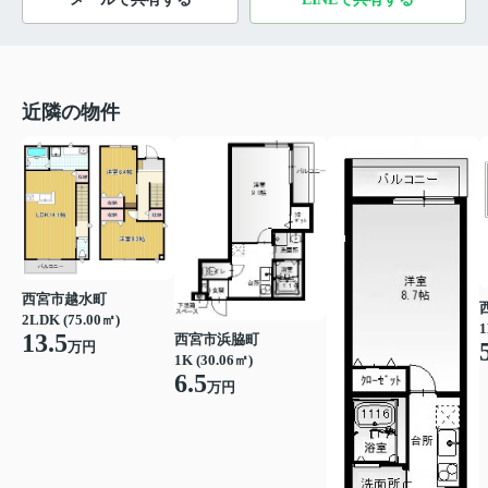
近隣の物件
西宮市越水町
2LDK (75.00㎡)
1
13.5
西宮市浜脇町
万円
1K (30.06㎡)
6.5
万円