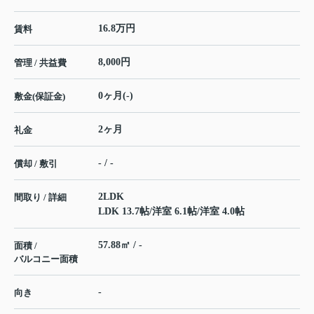
16.8万円
賃料
8,000円
管理 / 共益費
0ヶ月(-)
敷金(保証金)
2ヶ月
礼金
- / -
償却 / 敷引
2LDK
間取り / 詳細
LDK 13.7帖
/
洋室 6.1帖
/
洋室 4.0帖
57.88㎡ / -
面積 /
バルコニー面積
-
向き