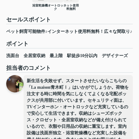
浴室乾燥機
オートロッ
ネット使用
ク
料無料
セールスポイント
ペット飼育可能物件♪インターネット使用料無料！広々な間取り♪
ポイント
洗面台
全居室収納
最上階
駅徒歩10分以内
デザイナーズ
担当者のコメント
新生活を失敗せず、スタートさせたいならこちらの
「La maison青木町Ⅰ」はいかがでしょうか。荷物を
注文する時に時間を気にしなくてよくなる宅配ボッ
クスが共用部に付いています。セキュリティ面は、
TVインターホン・オートロックなど充実しているの
で安心して生活できます。収納はシューズボック
ス・クロゼット・全居室収納などが備え付けられて
いるので、衣類や日用品の収納に重宝します。室内
設備は洗面所独立・浴室乾燥機など充実した設備を