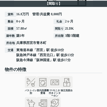
【間取り】
16.8万円 管理/共益費 8,000円
賃料
0ヶ月
2ヶ月
敷金
礼金
57.88㎡
2LDK
面積
間取り
築1年
3階/3階建
築年数
所在階
兵庫県
西宮市
青木町
所在地
東海道本線
「
西宮
」駅 徒歩10分
交通
阪急神戸本線
「
西宮北口
」駅 徒歩13分
阪急今津線
「
阪神国道
」駅 徒歩17分
物件の特徴
バストイレ
室内洗濯機
TVモニタ
独立洗面台
別
置場
付きインタ
ーホン