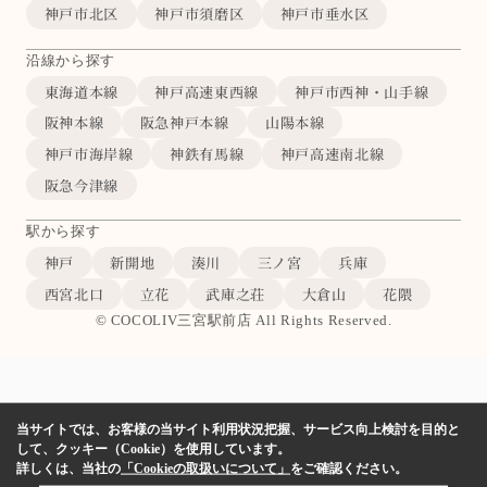
神戸市北区
神戸市須磨区
神戸市垂水区
沿線から探す
東海道本線
神戸高速東西線
神戸市西神・山手線
阪神本線
阪急神戸本線
山陽本線
神戸市海岸線
神鉄有馬線
神戸高速南北線
阪急今津線
駅から探す
神戸
新開地
湊川
三ノ宮
兵庫
西宮北口
立花
武庫之荘
大倉山
花隈
© COCOLIV三宮駅前店 All Rights Reserved.
当サイトでは、お客様の当サイト利用状況把握、サービス向上検討を目的と
して、クッキー（Cookie）を使用しています。
詳しくは、当社の
「Cookieの取扱いについて」
をご確認ください。