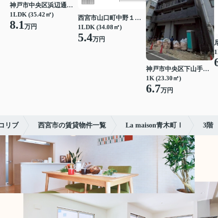
神戸市中央区浜辺通３丁目
1LDK (35.42㎡)
西宮市山口町中野１丁目
8.1
万円
1LDK (34.08㎡)
5.4
万円
1
神戸市中央区下山手通７丁目
1K (23.30㎡)
6.7
万円
コリブ
西宮市の賃貸物件一覧
La maison青木町Ⅰ
3階