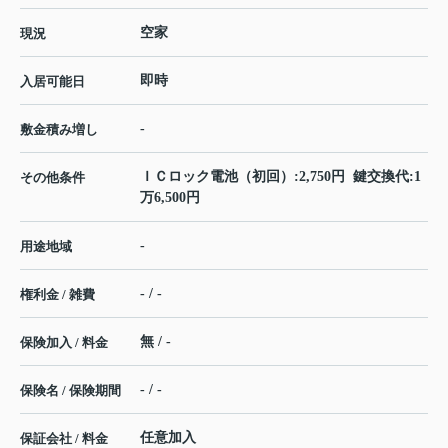
空家
現況
即時
入居可能日
-
敷金積み増し
ＩＣロック電池（初回）:2,750円 鍵交換代:1
その他条件
万6,500円
-
用途地域
- / -
権利金 / 雑費
無 / -
保険加入 / 料金
- / -
保険名 / 保険期間
任意加入
保証会社 / 料金