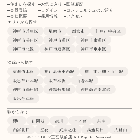
住まいを探す
お気に入り
閲覧履歴
会員登録
ログイン
コンシェルジュのご紹介
会社概要
採用情報
アクセス
エリアから探す
神戸市兵庫区
尼崎市
西宮市
神戸市中央区
神戸市長田区
神戸市灘区
神戸市東灘区
神戸市北区
神戸市須磨区
神戸市垂水区
沿線から探す
東海道本線
神戸高速東西線
神戸市西神・山手線
阪急神戸本線
阪神本線
山陽本線
神戸市海岸線
神鉄有馬線
神戸高速南北線
阪急今津線
駅から探す
神戸
新開地
湊川
三ノ宮
兵庫
西宮北口
立花
武庫之荘
高速長田
大倉山
© COCOLIV三宮駅前店 All Rights Reserved.