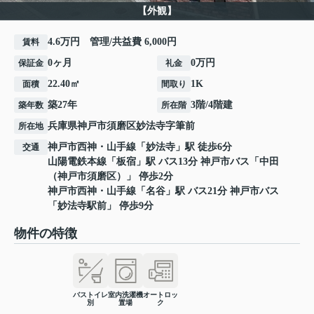
【外観】
4.6万円 管理/共益費 6,000円
賃料
0ヶ月
0万円
保証金
礼金
22.40㎡
1K
面積
間取り
築27年
3階/4階建
築年数
所在階
兵庫県
神戸市須磨区
妙法寺
字筆前
所在地
神戸市西神・山手線
「
妙法寺
」駅 徒歩6分
交通
山陽電鉄本線
「
板宿
」駅 バス13分 神戸市バス「中田
（神戸市須磨区）」 停歩2分
神戸市西神・山手線
「
名谷
」駅 バス21分 神戸市バス
「妙法寺駅前」 停歩9分
物件の特徴
バストイレ
室内洗濯機
オートロッ
別
置場
ク