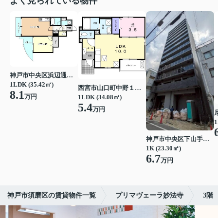
よく見られている物件
神戸市中央区浜辺通３丁目
1LDK (35.42㎡)
西宮市山口町中野１丁目
8.1
万円
1LDK (34.08㎡)
5.4
万円
1
神戸市中央区下山手通７丁目
1K (23.30㎡)
6.7
万円
神戸市須磨区の賃貸物件一覧
プリマヴェーラ妙法寺
3階