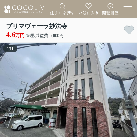
プリマヴェーラ妙法寺
4.6
万円
管理/共益費 6,000円
1
/
11