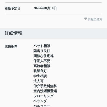
2026年08月10日
更新予定日
情報の見方
詳細情報
ペット相談
設備条件
陽当り良好
閑静な住宅地
保証人不要
高齢者相談
眺望良好
学生相談
法人可
仲介手数料無料
室内洗濯機置場
フローリング
ベランダ
バルコニー