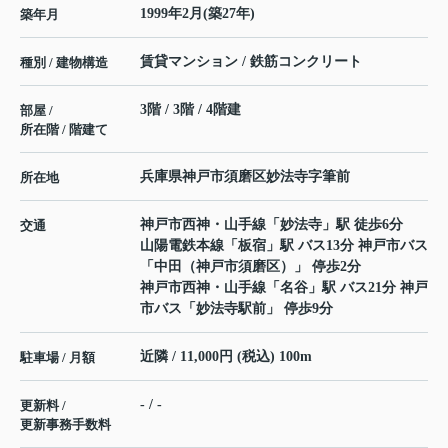
1999年2月(築27年)
築年月
賃貸マンション / 鉄筋コンクリート
種別 / 建物構造
3階 / 3階 / 4階建
部屋 /
所在階 / 階建て
兵庫県
神戸市須磨区
妙法寺
字筆前
所在地
神戸市西神・山手線
「
妙法寺
」駅 徒歩6分
交通
山陽電鉄本線
「
板宿
」駅 バス13分 神戸市バス
「中田（神戸市須磨区）」 停歩2分
神戸市西神・山手線
「
名谷
」駅 バス21分 神戸
市バス「妙法寺駅前」 停歩9分
近隣 / 11,000円 (税込) 100m
駐車場 / 月額
- / -
更新料 /
更新事務手数料