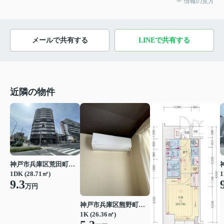
情報の見方
メールで共有する
LINEで共有する
近隣の物件
神戸市兵庫区荒田町１丁目
1DK (28.71㎡)
1
9.3
万円
神戸市兵庫区熊野町５丁目
1K (26.36㎡)