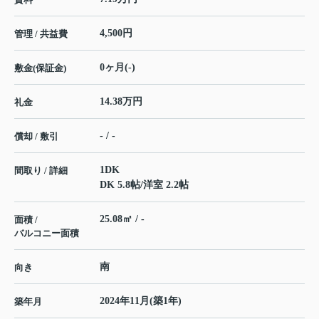
4,500円
管理 / 共益費
0ヶ月(-)
敷金(保証金)
14.38万円
礼金
- / -
償却 / 敷引
1DK
間取り / 詳細
DK 5.8帖
/
洋室 2.2帖
25.08㎡ / -
面積 /
バルコニー面積
南
向き
2024年11月(築1年)
築年月