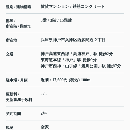
賃貸マンション / 鉄筋コンクリート
種別 / 建物構造
3階 / 3階 / 15階建
部屋 /
所在階 / 階建て
兵庫県
神戸市兵庫区
西多聞通
２丁目
所在地
神戸高速東西線
「
高速神戸
」駅 徒歩2分
交通
東海道本線
「
神戸
」駅 徒歩9分
神戸市西神・山手線
「
湊川公園
」駅 徒歩7分
近隣 / 17,600円 (税込) 100m
駐車場 / 月額
- / -
更新料 /
更新事務手数料
2年
契約期間
空家
現況