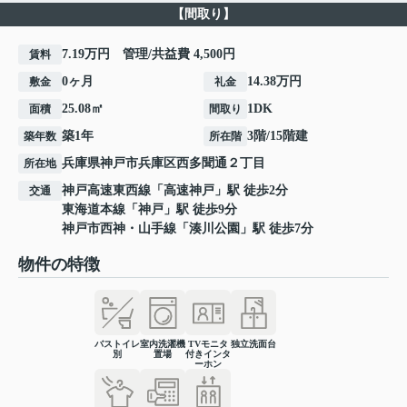
【間取り】
7.19万円 管理/共益費 4,500円
賃料
0ヶ月
14.38万円
敷金
礼金
25.08㎡
1DK
面積
間取り
築1年
3階/15階建
築年数
所在階
兵庫県
神戸市兵庫区
西多聞通
２丁目
所在地
神戸高速東西線
「
高速神戸
」駅 徒歩2分
交通
東海道本線
「
神戸
」駅 徒歩9分
神戸市西神・山手線
「
湊川公園
」駅 徒歩7分
物件の特徴
バストイレ
室内洗濯機
TVモニタ
独立洗面台
別
置場
付きインタ
ーホン