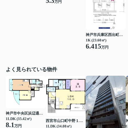
5.3
万円
神戸市兵庫区西出町２丁目
1K (23.60㎡)
6.415
万円
よく見られている物件
神戸市中央区浜辺通３丁目
1LDK (35.42㎡)
西宮市山口町中野１丁目
8.1
万円
1LDK (34.08㎡)
1