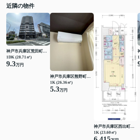
近隣の物件
神戸市兵庫区荒田町１丁目
1DK (28.71㎡)
1
9.3
万円
神戸市兵庫区熊野町５丁目
1K (26.36㎡)
5.3
万円
神戸市兵庫区西出町２丁目
1K (23.60㎡)
6.415