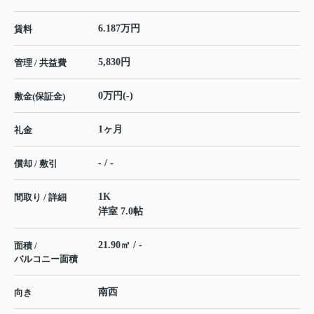
6.187万円
賃料
5,830円
管理 / 共益費
0万円(-)
敷金(保証金)
1ヶ月
礼金
- / -
償却 / 敷引
1K
間取り / 詳細
洋室 7.0帖
21.90㎡ / -
面積 /
バルコニー面積
南西
向き