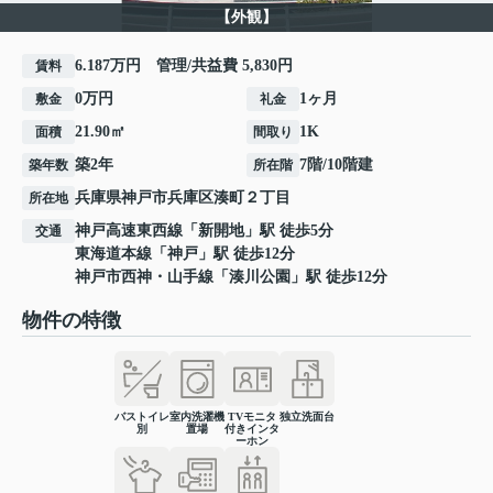
【外観】
6.187万円 管理/共益費 5,830円
賃料
0万円
1ヶ月
敷金
礼金
21.90㎡
1K
面積
間取り
築2年
7階/10階建
築年数
所在階
兵庫県
神戸市兵庫区
湊町
２丁目
所在地
神戸高速東西線
「
新開地
」駅 徒歩5分
交通
東海道本線
「
神戸
」駅 徒歩12分
神戸市西神・山手線
「
湊川公園
」駅 徒歩12分
物件の特徴
バストイレ
室内洗濯機
TVモニタ
独立洗面台
別
置場
付きインタ
ーホン