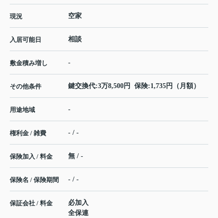
空家
現況
相談
入居可能日
-
敷金積み増し
鍵交換代:3万8,500円 保険:1,735円（月額）
その他条件
-
用途地域
- / -
権利金 / 雑費
無 / -
保険加入 / 料金
- / -
保険名 / 保険期間
必加入
保証会社 / 料金
全保連