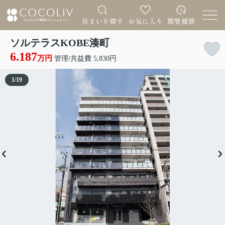
ソルテラスKOBE湊町
6.187
万円
管理/共益費 5,830円
1
/
19