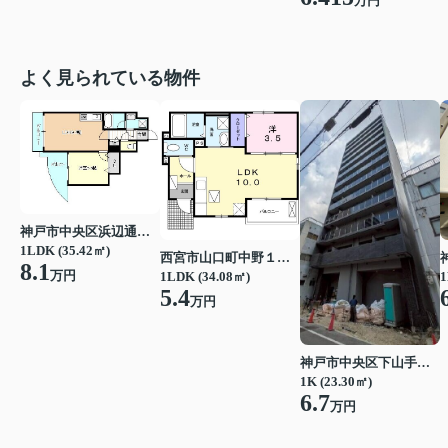
万円
よく見られている物件
神戸市中央区浜辺通３丁目
1LDK (35.42㎡)
西宮市山口町中野１丁目
8.1
万円
1LDK (34.08㎡)
1
5.4
万円
神戸市中央区下山手通７丁目
1K (23.30㎡)
6.7
万円