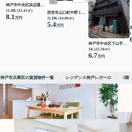
神戸市中央区浜辺通３丁目
1LDK (35.42㎡)
西宮市山口町中野１丁目
8.1
万円
1LDK (34.08㎡)
5.4
万円
1
神戸市中央区下山手通７丁目
1K (23.30㎡)
6.7
万円
神戸市兵庫区の賃貸物件一覧
レジデンス神戸レガーロ
5階