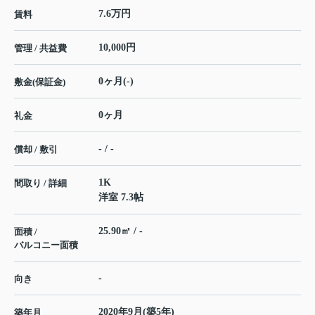
7.6万円
賃料
10,000円
管理 / 共益費
0ヶ月(-)
敷金(保証金)
0ヶ月
礼金
- / -
償却 / 敷引
1K
間取り / 詳細
洋室 7.3帖
25.90㎡ / -
面積 /
バルコニー面積
-
向き
2020年9月(築5年)
築年月