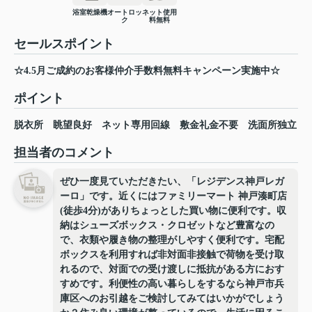
浴室乾燥機
オートロッ
ネット使用
ク
料無料
セールスポイント
☆4.5月ご成約のお客様仲介手数料無料キャンペーン実施中☆
ポイント
脱衣所
眺望良好
ネット専用回線
敷金礼金不要
洗面所独立
担当者のコメント
ぜひ一度見ていただきたい、「レジデンス神戸レガ
ーロ」です。近くにはファミリーマート 神戸湊町店
(徒歩4分)がありちょっとした買い物に便利です。収
納はシューズボックス・クロゼットなど豊富なの
で、衣類や履き物の整理がしやすく便利です。宅配
ボックスを利用すれば非対面非接触で荷物を受け取
れるので、対面での受け渡しに抵抗がある方におす
すめです。利便性の高い暮らしをするなら神戸市兵
庫区へのお引越をご検討してみてはいかがでしょう