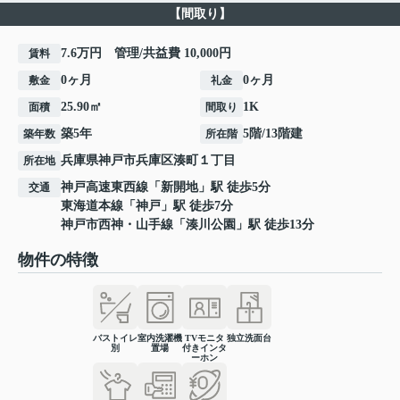
【間取り】
7.6万円 管理/共益費 10,000円
賃料
0ヶ月
0ヶ月
敷金
礼金
25.90㎡
1K
面積
間取り
築5年
5階/13階建
築年数
所在階
兵庫県
神戸市兵庫区
湊町
１丁目
所在地
神戸高速東西線
「
新開地
」駅 徒歩5分
交通
東海道本線
「
神戸
」駅 徒歩7分
神戸市西神・山手線
「
湊川公園
」駅 徒歩13分
物件の特徴
バストイレ
室内洗濯機
TVモニタ
独立洗面台
別
置場
付きインタ
ーホン