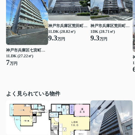
神戸市兵庫区荒田町１丁目
神戸市兵庫区荒田町１丁目
1LDK (28.82㎡)
1DK (28.71㎡)
9.3
9.3
万円
万円
神戸市兵庫区七宮町１丁目
1LDK (27.22㎡)
7
1
万円
よく見られている物件