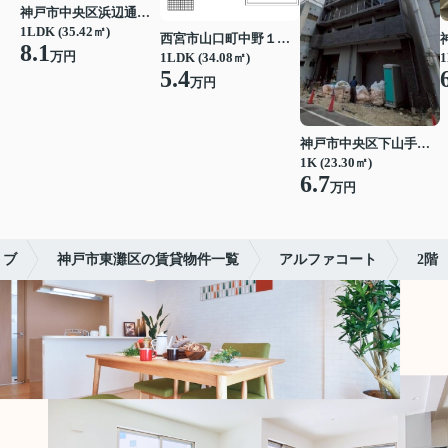
神戸市中央区浜辺通３丁目
1LDK (35.42㎡)
西宮市山口町中野１丁目
8.1
万円
1LDK (34.08㎡)
1
5.4
万円
神戸市中央区下山手通７丁目
1K (23.30㎡)
6.7
万円
リブ
神戸市東灘区の賃貸物件一覧
アルファコート
2階