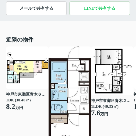
メールで共有する
LINEで共有する
近隣の物件
神戸市東灘区青木６丁目
1DK (30.46㎡)
1
神戸市東灘区青木２丁目
8.2
1LDK (40.35㎡)
万円
7.6
万円