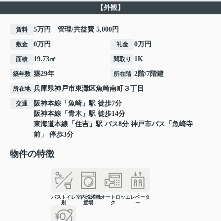
【外観】
5万円 管理/共益費 5,000円
賃料
0万円
0万円
敷金
礼金
19.73㎡
1K
面積
間取り
築29年
2階/7階建
築年数
所在階
兵庫県
神戸市東灘区
魚崎南町
３丁目
所在地
阪神本線
「
魚崎
」駅 徒歩7分
交通
阪神本線
「
青木
」駅 徒歩14分
東海道本線
「
住吉
」駅 バス8分 神戸市バス「魚崎寺
前」 停歩3分
物件の特徴
バストイレ
室内洗濯機
オートロッ
エレベータ
別
置場
ク
ー