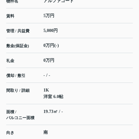
アルファコート
物件名
5万円
賃料
5,000円
管理 / 共益費
0万円(-)
敷金(保証金)
0万円
礼金
- / -
償却 / 敷引
1K
間取り / 詳細
洋室 6.0帖
19.73㎡ / -
面積 /
バルコニー面積
南
向き