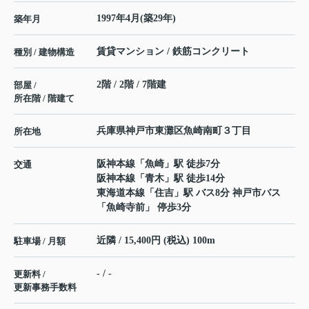
1997年4月(築29年)
築年月
賃貸マンション / 鉄筋コンクリート
種別 / 建物構造
2階 / 2階 / 7階建
部屋 /
所在階 / 階建て
兵庫県
神戸市東灘区
魚崎南町
３丁目
所在地
阪神本線
「
魚崎
」駅 徒歩7分
交通
阪神本線
「
青木
」駅 徒歩14分
東海道本線
「
住吉
」駅 バス8分 神戸市バス
「魚崎寺前」 停歩3分
近隣 / 15,400円 (税込) 100m
駐車場 / 月額
- / -
更新料 /
更新事務手数料