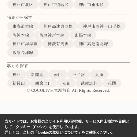
神戸市北区
神戸市須磨区
神戸市垂水区
沿線から探す
東海道本線
神戸高速東西線
神戸市西神・山手線
阪神本線
阪急神戸本線
山陽本線
神戸市海岸線
神鉄有馬線
神戸高速南北線
阪急今津線
駅から探す
神戸
新開地
湊川
三ノ宮
兵庫
新長田
西宮北口
立花
武庫之荘
花隈
© COCOLIV三宮駅前店 All Rights Reserved.
当サイトでは、お客様の当サイト利用状況把握、サービス向上検討を目的と
して、クッキー（Cookie）を使用しています。
詳しくは、当社の
「Cookieの取扱いについて」
をご確認ください。