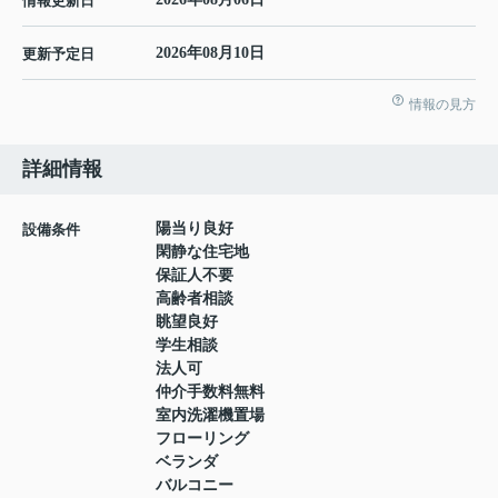
情報更新日
2026年08月10日
更新予定日
情報の見方
詳細情報
陽当り良好
設備条件
閑静な住宅地
保証人不要
高齢者相談
眺望良好
学生相談
法人可
仲介手数料無料
室内洗濯機置場
フローリング
ベランダ
バルコニー