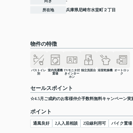
向き
-
所在地
兵庫県
尼崎市
水堂町
２丁目
物件の特徴
バストイレ
室内洗濯機
TVモニタ付
独立洗面台
浴室乾燥機
オートロッ
別
置場
きインター
ク
ホン
セールスポイント
☆4.5月ご成約のお客様仲介手数料無料キャンペーン実
ポイント
通風良好
2人入居相談
2沿線利用可
バイク置場