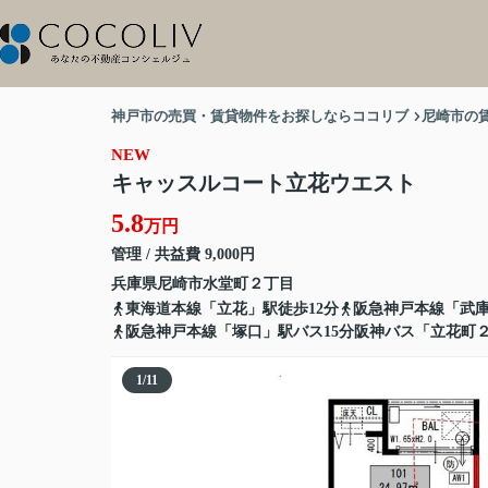
神戸市の売買・賃貸物件をお探しならココリブ
尼崎市の
NEW
キャッスルコート立花ウエスト
5.8
万円
管理 / 共益費 9,000円
兵庫県
尼崎市
水堂町
２丁目
東海道本線「立花」駅徒歩12分
阪急神戸本線「武庫
阪急神戸本線「塚口」駅バス15分阪神バス「立花町
1
/
11