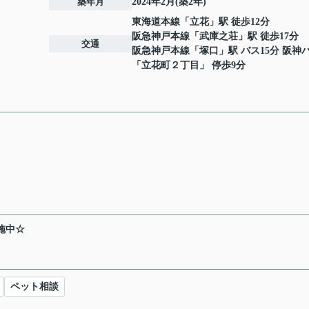
築年月
2024年2月(築2年)
東海道本線
「
立花
」駅 徒歩12分
阪急神戸本線
「
武庫之荘
」駅 徒歩17分
交通
阪急神戸本線
「
塚口
」駅 バス15分 阪神
「立花町２丁目」 停歩9分
施中☆
ペット相談