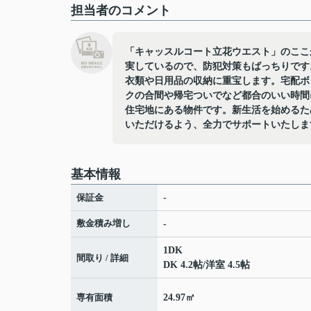
担当者のコメント
「キャッスルコート立花ウエスト」のここ
実しているので、防犯対策もばっちりです
衣類や日用品の収納に重宝します。宅配ボ
クの合間や帰宅ついでなど都合のいい時間
住宅地にある物件です。新生活を始めるた
いただけるよう、全力でサポートいたしま
基本情報
保証金
-
敷金積み増し
-
1DK
間取り / 詳細
DK 4.2帖
/
洋室 4.5帖
専有面積
24.97㎡