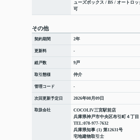
ューズボックス / BS / オートロ
可
その他
契約期間
2年
更新料
-
総戸数
9戸
取引態様
仲介
管理コード
-
次回更新予定日
2026年08月09日
取扱会社
COCOLIV三宮駅前店
兵庫県神戸市中央区布引町４丁
TEL:078-977-7632
兵庫県知事 (1) 第12631号
宅地建物取引士