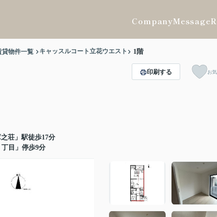
Company
Message
R
キャッスルコート立花ウエスト
賃貸物件一覧
1階
印刷する
お気
之荘」駅徒歩17分
２丁目」停歩9分