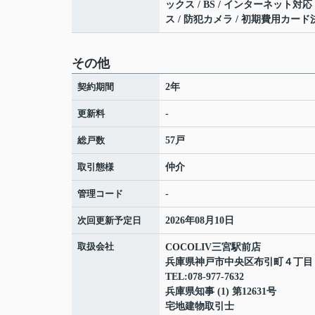
ックス / BS / インターネット対
ス / 防犯カメラ / 初期費用カー
その他
契約期間
2年
更新料
-
総戸数
57戸
取引態様
仲介
管理コード
-
次回更新予定日
2026年08月10日
取扱会社
COCOLIV三宮駅前店
兵庫県神戸市中央区布引町４丁
TEL:078-977-7632
兵庫県知事 (1) 第12631号
宅地建物取引士