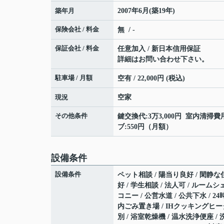
築年月
2007年6月(築19年)
保険会社 / 料金
無 / -
保証会社 / 料金
任意加入 / 新日本信用保証
詳細はお問い合わせ下さい。
駐車場 / 月額
空有 / 22,000円 (税込)
現況
空家
その他条件
鍵交換代:3万3,000円 室内清掃費用
ブ:550円（月額）
設備条件
設備条件
ペット相談 / 陽当り良好 / 閑静な住
好 / 学生相談 / 法人可 / ルーム
コニー / 公営水道 / 公共下水 / 
内ごみ置き場 / IHクッキングヒー
別 / 浴室乾燥機 / 温水洗浄便座 / 