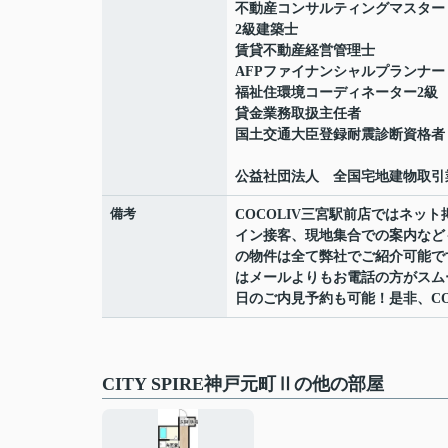
不動産コンサルティングマスター
2級建築士
賃貸不動産経営管理士
AFPファイナンシャルプランナー
福祉住環境コーディネーター2級
貸金業務取扱主任者
国土交通大臣登録耐震診断資格者
公益社団法人 全国宅地建物取引
備考
COCOLIV三宮駅前店ではネ
イン接客、現地集合での案内など
の物件は全て弊社でご紹介可能で
はメールよりもお電話の方がスムーズ
日のご内見予約も可能！是非、CO
CITY SPIRE神戸元町Ⅱの他の部屋