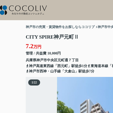
神戸市の売買・賃貸物件をお探しならココリブ
神戸市中
CITY SPIRE神戸元町Ⅱ
7.2
万円
管理 / 共益費 10,000円
兵庫県
神戸市中央区
元町通
７丁目
神戸高速東西線「西元町」駅徒歩1分
東海道本線「
神戸市西神・山手線「大倉山」駅徒歩7分
1
/
22