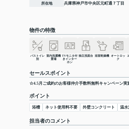
所在地
兵庫県
神戸市中央区
元町通
７丁目
物件の特徴
バストイレ
室内洗濯機
TVモニタ付
独立洗面台
浴室乾燥機
オートロッ
別
置場
きインター
ク
ホン
セールスポイント
☆4.5月ご成約のお客様仲介手数料無料キャンペーン実
ポイント
浴槽
ネット使用料不要
外壁コンクリート
温水
担当者のコメント