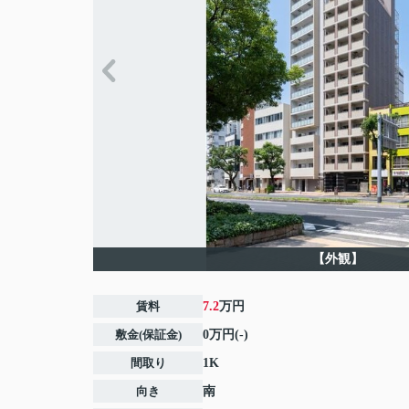
【外観】
賃料
7.2
万円
敷金(保証金)
0万円(-)
間取り
1K
向き
南