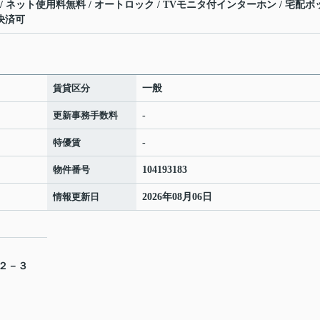
応 / ネット使用料無料 / オートロック / TVモニタ付インターホン / 宅配ボ
ド決済可
賃貸区分
一般
更新事務手数料
-
特優賃
-
物件番号
104193183
情報更新日
2026年08月06日
目２－３