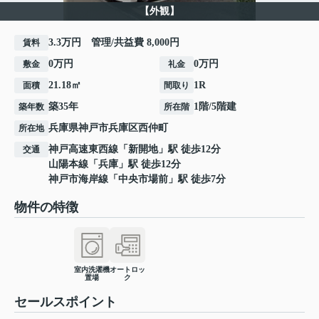
【外観】
3.3万円 管理/共益費 8,000円
賃料
0万円
0万円
敷金
礼金
21.18㎡
1R
面積
間取り
築35年
1階/5階建
築年数
所在階
兵庫県
神戸市兵庫区
西仲町
所在地
神戸高速東西線
「
新開地
」駅 徒歩12分
交通
山陽本線
「
兵庫
」駅 徒歩12分
神戸市海岸線
「
中央市場前
」駅 徒歩7分
物件の特徴
室内洗濯機
オートロッ
置場
ク
セールスポイント