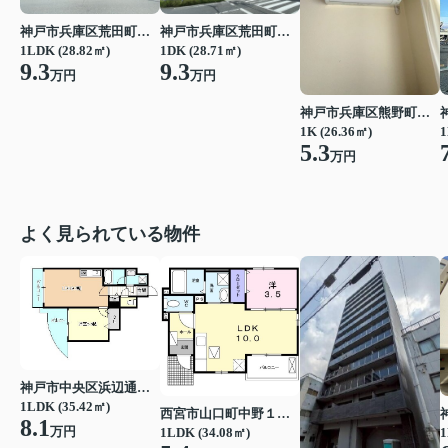
神戸市兵庫区荒田町１丁目
神戸市兵庫区荒田町１丁目
1LDK (28.82㎡)
1DK (28.71㎡)
9.3
9.3
万円
万円
神戸市兵庫区熊野町５丁目
1
1K (26.36㎡)
5.3
万円
よく見られている物件
神戸市中央区浜辺通３丁目
1LDK (35.42㎡)
西宮市山口町中野１丁目
8.1
万円
1LDK (34.08㎡)
1