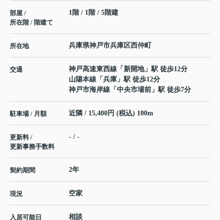
1階 / 1階 / 5階建
部屋 /
所在階 / 階建て
兵庫県
神戸市兵庫区
西仲町
所在地
神戸高速東西線
「
新開地
」駅 徒歩12分
交通
山陽本線
「
兵庫
」駅 徒歩12分
神戸市海岸線
「
中央市場前
」駅 徒歩7分
近隣 / 15,400円 (税込) 100m
駐車場 / 月額
- / -
更新料 /
更新事務手数料
2年
契約期間
空家
現況
相談
入居可能日