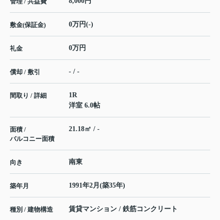
8,000円
管理 / 共益費
0万円(-)
敷金(保証金)
0万円
礼金
- / -
償却 / 敷引
1R
間取り / 詳細
洋室 6.0帖
21.18㎡ / -
面積 /
バルコニー面積
南東
向き
1991年2月(築35年)
築年月
賃貸マンション / 鉄筋コンクリート
種別 / 建物構造