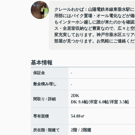
クレールわかば：山陽電鉄本線東垂水駅に
用部にはバイク置場・オール電化などが備
もインターホン越しに誰が来たのかを確認
ス・全居室収納など豊富なので、広々と空
変充実しております。神戸市垂水区エリア
部屋が見つかります。お気軽にご連絡くだ
基本情報
保証金
-
敷金積み増し
-
2DK
間取り / 詳細
DK 9.6帖
/
洋室 6.0帖
/
洋室 3.5帖
専有面積
54.88㎡
所在階 / 階建て
2階 / 2階建