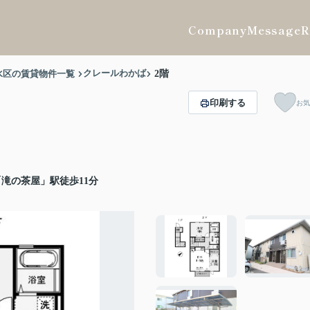
Company
Message
R
クレールわかば
水区の賃貸物件一覧
2階
印刷する
お気
滝の茶屋」駅徒歩11分