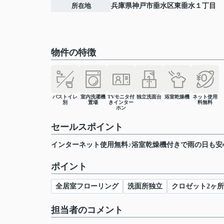
所在地
兵庫県
神戸市垂水区
東垂水
１丁目
物件の特徴
バストイレ
室内洗濯機
TVモニタ付
独立洗面台
浴室乾燥機
ネット使用
別
置場
きインター
料無料
ホン
セールスポイント
インターネット使用無料♪浴室乾燥機付きで雨の日も安
ポイント
全居室フローリング
洗面所独立
クロゼット2ヶ所
担当者のコメント