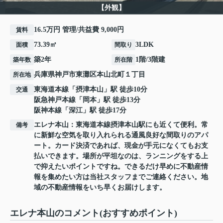
【外観】
16.5万円 管理/共益費 9,000円
賃料
73.39㎡
3LDK
面積
間取り
築2年
1階/3階建
築年数
所在階
兵庫県
神戸市東灘区
本山北町
１丁目
所在地
東海道本線
「
摂津本山
」駅 徒歩10分
交通
阪急神戸本線
「
岡本
」駅 徒歩13分
阪神本線
「
深江
」駅 徒歩17分
エレナ本山：東海道本線摂津本山駅にも近くて便利。常
備考
に新鮮な空気を取り入れられる通風良好な間取りのアパ
ート。カード決済であれば、現金が手元になくてもお支
払いできます。場所が平坦なのは、ランニングをする上
で抑えたいポイントですね。できるだけ早めに不動産情
報を集めたい方は当社スタッフまでご連絡ください。地
域の不動産情報をいち早くお届けします。
エレナ本山のコメント(おすすめポイント)