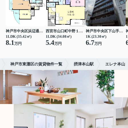
神戸市中央区浜辺通３丁目
西宮市山口町中野１丁目
神戸市中央区下山手通７丁目
1LDK (35.42㎡)
1LDK (34.08㎡)
1K (23.30㎡)
1
8.1
5.4
6.7
万円
万円
万円
神戸市東灘区の賃貸物件一覧
摂津本山駅
エレナ本山