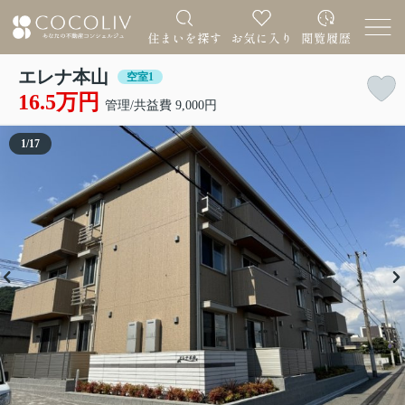
エレナ本山
空室1
16.5万円
管理/共益費 9,000円
1
/
17