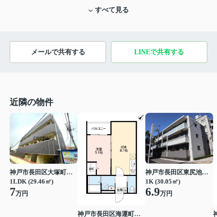
すべて見る
メールで共有する
LINEで共有する
近隣の物件
神戸市長田区大塚町３丁目
神戸市長田区東尻池町２丁目
1LDK (29.46㎡)
1K (30.05㎡)
7
6.9
万円
万円
神戸市長田区海運町８丁目