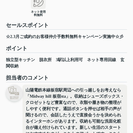
ネット使用
料無料
セールスポイント
☆2.3月ご成約のお客様仲介手数料無料キャンペーン実施中☆彡
ポイント
独立型キッチン
脱衣所
3駅以上利用可
ネット専用回線
玄
関収納
担当者のコメント
山陽電鉄本線板宿駅周辺への引っ越しをお考えなら
「Midway hill 板宿sta」。収納はシューズボックス・
クロゼットなど豊富なので、衣類や履き物の整理が
しやすく便利です。通話ボタンを押せば相手の声が
聞けるので、会話したうえで直接会うかを決められ
るインターホンがあります。収納も可能な洗面化粧
台が備え付けられています。新しい生活のスタート