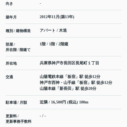
-
向き
2012年11月(築13年)
築年月
アパート / 木造
種別 / 建物構造
1階 / 1階 / 2階建
部屋 /
所在階 / 階建て
兵庫県
神戸市長田区
長尾町
１丁目
所在地
山陽電鉄本線
「
板宿
」駅 徒歩12分
交通
神戸市西神・山手線
「
板宿
」駅 徒歩12分
山陽本線
「
新長田
」駅 徒歩20分
近隣 / 16,500円 (税込) 100m
駐車場 / 月額
- / -
更新料 /
更新事務手数料