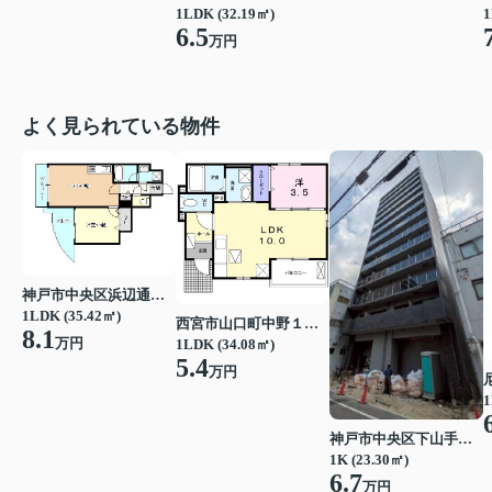
1LDK (32.19㎡)
1
6.5
万円
よく見られている物件
神戸市中央区浜辺通３丁目
1LDK (35.42㎡)
西宮市山口町中野１丁目
8.1
万円
1LDK (34.08㎡)
5.4
万円
1
神戸市中央区下山手通７丁目
1K (23.30㎡)
6.7
万円