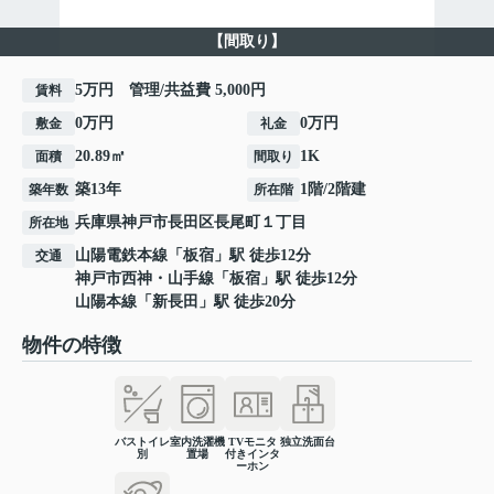
【間取り】
5万円 管理/共益費 5,000円
賃料
0万円
0万円
敷金
礼金
20.89㎡
1K
面積
間取り
築13年
1階/2階建
築年数
所在階
兵庫県
神戸市長田区
長尾町
１丁目
所在地
山陽電鉄本線
「
板宿
」駅 徒歩12分
交通
神戸市西神・山手線
「
板宿
」駅 徒歩12分
山陽本線
「
新長田
」駅 徒歩20分
物件の特徴
バストイレ
室内洗濯機
TVモニタ
独立洗面台
別
置場
付きインタ
ーホン