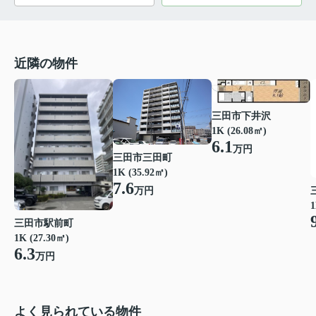
近隣の物件
三田市下井沢
1K (26.08㎡)
6.1
万円
三田市三田町
1K (35.92㎡)
7.6
万円
1
三田市駅前町
1K (27.30㎡)
6.3
万円
よく見られている物件