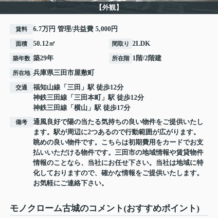
【外観】
6.7万円 管理/共益費 5,000円
賃料
50.12㎡
2LDK
面積
間取り
築29年
1階/2階建
築年数
所在階
兵庫県
三田市
屋敷町
所在地
福知山線
「
三田
」駅 徒歩12分
交通
神鉄三田線
「
三田本町
」駅 徒歩12分
神鉄三田線
「
横山
」駅 徒歩17分
通風良好で陽の当たる気持ちの良い物件をご提供いたし
備考
ます。駅が周辺に2つあるので行動範囲が広がります。
眺めの良い物件です。こちらは初期費用をカードでお支
払いいただける物件です。三田市の地域情報や賃貸物件
情報のことなら、当社にお任せ下さい。当社は地域に特
化しておりますので、確かな情報をご提供いたします。
お気軽にご連絡下さい。
モノクローム古城のコメント(おすすめポイント)