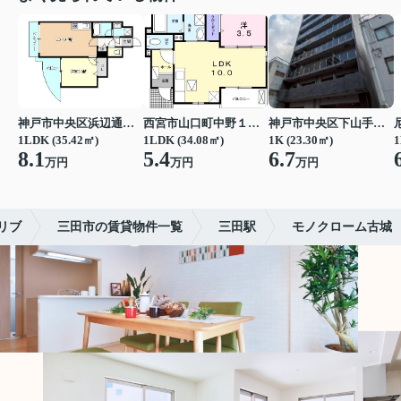
神戸市中央区浜辺通３丁目
西宮市山口町中野１丁目
神戸市中央区下山手通７丁目
1LDK (35.42㎡)
1LDK (34.08㎡)
1K (23.30㎡)
1
8.1
5.4
6.7
万円
万円
万円
リブ
三田市の賃貸物件一覧
三田駅
モノクローム古城