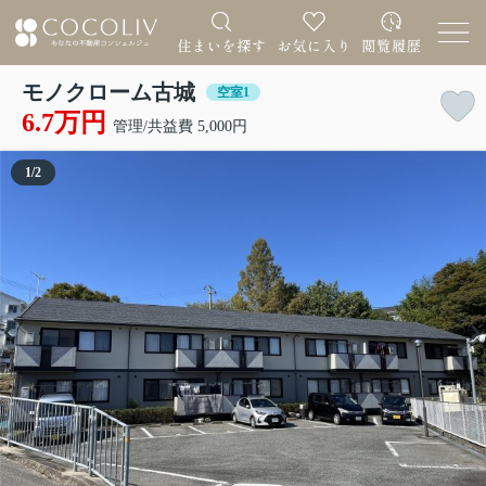
モノクローム古城
空室1
6.7万円
管理/共益費 5,000円
1
/
2