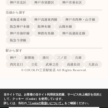
神戸市北区
神戸市須磨区
神戸市垂水区
沿線から探す
東海道本線
神戸高速東西線
神戸市西神・山手線
阪急神戸本線
阪神本線
山陽本線
神戸市海岸線
神鉄有馬線
神戸高速南北線
阪急今津線
駅から探す
神戸
新開地
湊川
三ノ宮
兵庫
西宮北口
立花
武庫之荘
高速長田
大倉山
© COCOLIV三宮駅前店 All Rights Reserved.
当サイトでは、お客様の当サイト利用状況把握、サービス向上検討を目的と
して、クッキー（Cookie）を使用しています。
詳しくは、当社の
「Cookieの取扱いについて」
をご確認ください。