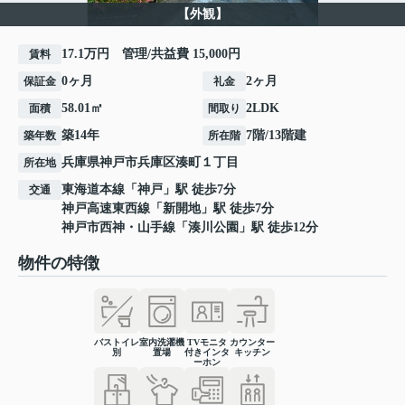
【外観】
17.1万円 管理/共益費 15,000円
賃料
0ヶ月
2ヶ月
保証金
礼金
58.01㎡
2LDK
面積
間取り
築14年
7階/13階建
築年数
所在階
兵庫県
神戸市兵庫区
湊町
１丁目
所在地
東海道本線
「
神戸
」駅 徒歩7分
交通
神戸高速東西線
「
新開地
」駅 徒歩7分
神戸市西神・山手線
「
湊川公園
」駅 徒歩12分
物件の特徴
バストイレ
室内洗濯機
TVモニタ
カウンター
別
置場
付きインタ
キッチン
ーホン