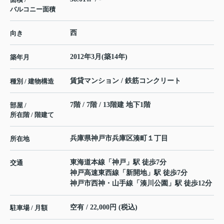
バルコニー面積
西
向き
2012年3月(築14年)
築年月
賃貸マンション / 鉄筋コンクリート
種別 / 建物構造
7階 / 7階 / 13階建 地下1階
部屋 /
所在階 / 階建て
兵庫県
神戸市兵庫区
湊町
１丁目
所在地
東海道本線
「
神戸
」駅 徒歩7分
交通
神戸高速東西線
「
新開地
」駅 徒歩7分
神戸市西神・山手線
「
湊川公園
」駅 徒歩12分
空有 / 22,000円 (税込)
駐車場 / 月額