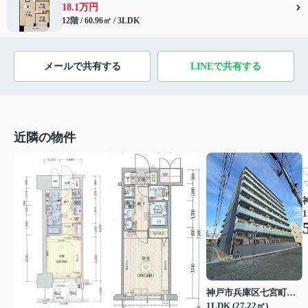
18.1万円
12階 / 60.96㎡ / 3LDK
メールで共有する
LINEで共有する
近隣の物件
1
神戸市兵庫区七宮町１丁目
1LDK (27.22㎡)