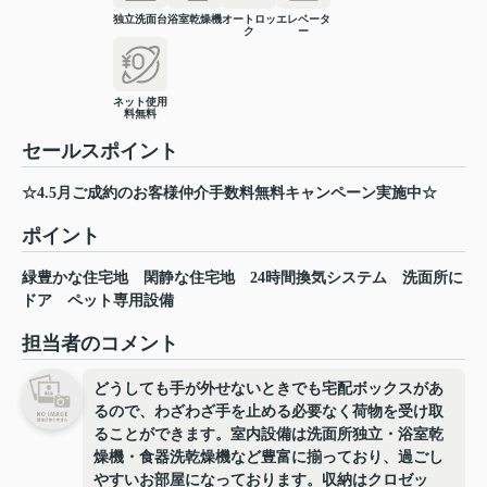
独立洗面台
浴室乾燥機
オートロッ
エレベータ
ク
ー
ネット使用
料無料
セールスポイント
☆4.5月ご成約のお客様仲介手数料無料キャンペーン実施中☆
ポイント
緑豊かな住宅地
閑静な住宅地
24時間換気システム
洗面所に
ドア
ペット専用設備
担当者のコメント
どうしても手が外せないときでも宅配ボックスがあ
るので、わざわざ手を止める必要なく荷物を受け取
ることができます。室内設備は洗面所独立・浴室乾
燥機・食器洗乾燥機など豊富に揃っており、過ごし
やすいお部屋になっております。収納はクロゼッ