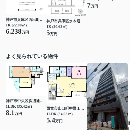
7
万円
神戸市兵庫区西出町２丁目
神戸市兵庫区水木通１丁目
1K (22.80㎡)
1K (20.62㎡)
6.238
5
万円
万円
よく見られている物件
神戸市中央区浜辺通３丁目
1LDK (35.42㎡)
西宮市山口町中野１丁目
8.1
万円
1LDK (34.08㎡)
5.4
万円
1