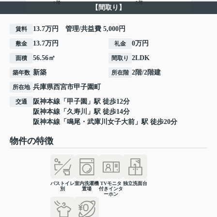
【間取り】
13.7万円 管理/共益費 5,000円
賃料
13.7万円
0万円
敷金
礼金
56.56㎡
2LDK
面積
間取り
新築
2階/2階建
築年数
所在階
兵庫県
西宮市
甲子園町
所在地
阪神本線
「
甲子園
」駅 徒歩12分
交通
阪神本線
「
久寿川
」駅 徒歩14分
阪神本線
「
鳴尾・武庫川女子大前
」駅 徒歩20分
物件の特徴
バストイレ
室内洗濯機
TVモニタ
独立洗面台
別
置場
付きインタ
ーホン