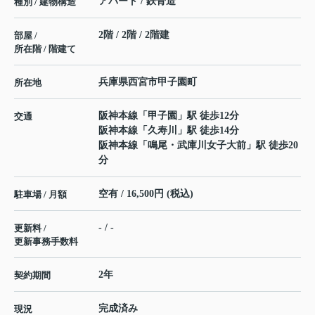
アパート / 鉄骨造
種別 / 建物構造
2階 / 2階 / 2階建
部屋 /
所在階 / 階建て
兵庫県
西宮市
甲子園町
所在地
阪神本線
「
甲子園
」駅 徒歩12分
交通
阪神本線
「
久寿川
」駅 徒歩14分
阪神本線
「
鳴尾・武庫川女子大前
」駅 徒歩20
分
空有 / 16,500円 (税込)
駐車場 / 月額
- / -
更新料 /
更新事務手数料
2年
契約期間
完成済み
現況