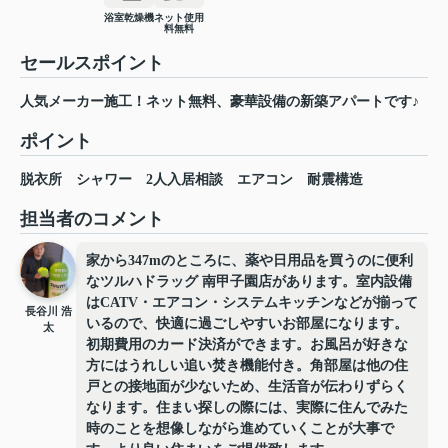
浴室乾燥機
ネット使用
料無料
セールスポイント
人気メーカー施工！ネット無料、豪華設備の新築アパートです♪
ポイント
脱衣所
シャワー
2人入居相談
エアコン
耐震構造
担当者のコメント
家から347mのところに、薬や日用品を買うのに便利
なツルハドラッグ 南甲子園店があります。室内設備
はCATV・エアコン・システムキッチンなどが揃って
長谷川 浩
いるので、快適に過ごしやすいお部屋になります。
太
初期費用のカード決済ができます。お風呂が好きな
方にはうれしい追い焚き機能付き。角部屋は他の住
戸との接地面が少ないため、生活音が伝わりずらく
なります。住まい探しの際には、実際に住んでみた
時のことを想像しながら進めていくことが大事で