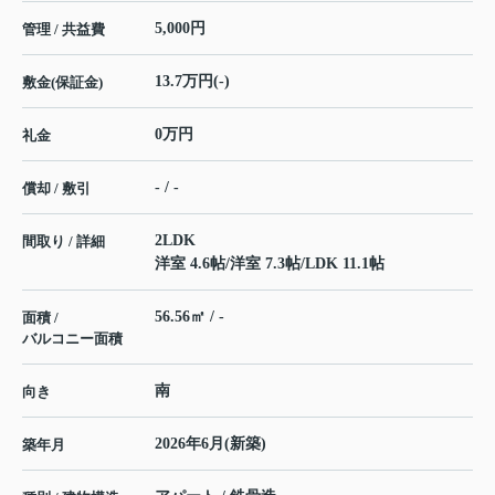
5,000円
管理 / 共益費
13.7万円(-)
敷金(保証金)
0万円
礼金
- / -
償却 / 敷引
2LDK
間取り / 詳細
洋室 4.6帖
/
洋室 7.3帖
/
LDK 11.1帖
56.56㎡ / -
面積 /
バルコニー面積
南
向き
2026年6月(新築)
築年月