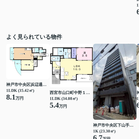
1
よく見られている物件
神戸市中央区浜辺通３丁目
1LDK (35.42㎡)
西宮市山口町中野１丁目
8.1
万円
1LDK (34.08㎡)
1
5.4
万円
神戸市中央区下山手通７丁目
1K (23.30㎡)
6.7
万円