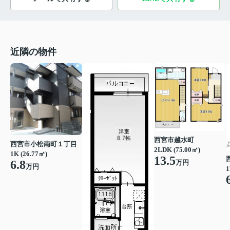
近隣の物件
西宮市越水町
西宮市小松南町１丁目
2LDK (75.00㎡)
1K (26.77㎡)
13.5
6.8
万円
万円
1