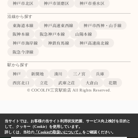
神戸市北区
神戸市須磨区
神戸市垂水区
沿線から探す
東海道本線
神戸高速東西線
神戸市西神・山手線
阪神本線
阪急神戸本線
山陽本線
神戸市海岸線
神鉄有馬線
神戸高速南北線
阪急今津線
駅から探す
神戸
新開地
湊川
三ノ宮
兵庫
西宮北口
立花
武庫之荘
大倉山
花隈
© COCOLIV三宮駅前店 All Rights Reserved.
当サイトでは、お客様の当サイト利用状況把握、サービス向上検討を目的と
して、クッキー（Cookie）を使用しています。
詳しくは、当社の
「Cookieの取扱いについて」
をご確認ください。