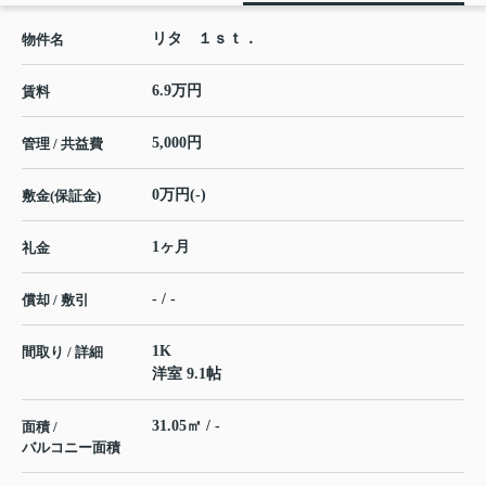
リタ １ｓｔ．
物件名
6.9万円
賃料
5,000円
管理 / 共益費
0万円(-)
敷金(保証金)
1ヶ月
礼金
- / -
償却 / 敷引
1K
間取り / 詳細
洋室 9.1帖
31.05㎡ / -
面積 /
バルコニー面積