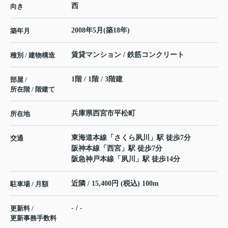
西
向き
2008年5月(築18年)
築年月
賃貸マンション / 鉄筋コンクリート
種別 / 建物構造
1階 / 1階 / 3階建
部屋 /
所在階 / 階建て
兵庫県
西宮市
平松町
所在地
東海道本線
「
さくら夙川
」駅 徒歩7分
交通
阪神本線
「
西宮
」駅 徒歩7分
阪急神戸本線
「
夙川
」駅 徒歩14分
近隣 / 15,400円 (税込) 100m
駐車場 / 月額
- / -
更新料 /
更新事務手数料