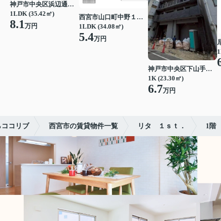
神戸市中央区浜辺通３丁目
1LDK (35.42㎡)
西宮市山口町中野１丁目
8.1
万円
1LDK (34.08㎡)
5.4
万円
1
神戸市中央区下山手通７丁目
1K (23.30㎡)
6.7
万円
らココリブ
西宮市の賃貸物件一覧
リタ １ｓｔ．
1階