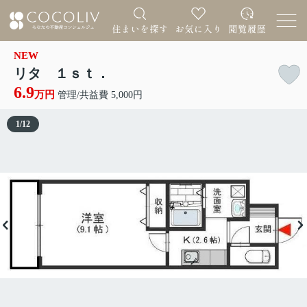
NEW
リタ １ｓｔ．
6.9
万円
管理/共益費 5,000円
1
/
12