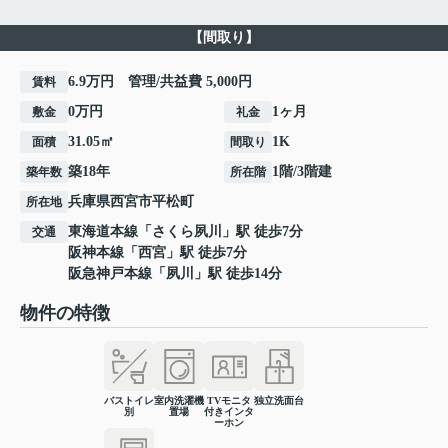
【間取り】
6.9万円 管理/共益費 5,000円
賃料
0万円
1ヶ月
敷金
礼金
31.05㎡
1K
面積
間取り
築18年
1階/3階建
築年数
所在階
兵庫県
西宮市
平松町
所在地
東海道本線
「
さくら夙川
」駅 徒歩7分
交通
阪神本線
「
西宮
」駅 徒歩7分
阪急神戸本線
「
夙川
」駅 徒歩14分
物件の特徴
バストイレ
室内洗濯機
TVモニタ
独立洗面台
別
置場
付きインタ
ーホン